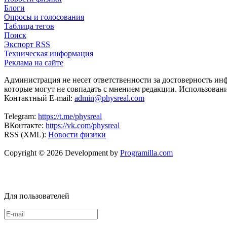
Блоги
Опросы и голосования
Таблица тегов
Поиск
Экспорт RSS
Техническая информация
Реклама на сайте
Администрация не несет ответственности за достоверность ин
которые могут не совпадать с мнением редакции. Использован
Контактный E-mail:
admin@physreal.com
Telegram:
https://t.me/physreal
ВКонтакте:
https://vk.com/physreal
RSS (XML):
Новости физики
Copyright © 2026 Development by
Programilla.com
Для пользователей