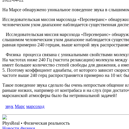
На Марсе обнаружено уникальное поведение звука в слышимом
Исследовательская миссия марсохода «Персеверанс» обнаружил
человеческим ухом диапазоне наблюдается существенная диспер
Исследовательская миссия марсохода «Персеверанс» обнаружил
слышимом человеческим ухом диапазоне наблюдается существенн
равная примерно 240 герцам, выше которой звук распространяе
Физика процесса связана с уникальными свойствами молекулы
На частотах ниже 240 Гц (частота релаксации) молекула между
имеет большее количество степей свободы для движения, а име
5. Поэтому коэффициент адиабаты, от которого зависит скорость
частоте выше 240 герц распространяется примерно на 10 м/c бы
Такое поведение звука сделало бы очень непростым общение и
раньше низких, например от контрабаса и на слух (при достат
марсианской атмосферы было бы нетривиальной задачей!
звук
Марс
марсоход
PhysReal
• Физическая реальность
Новости физики