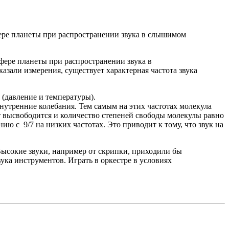
фере планеты при распространении звука в слышимом
фере планеты при распространении звука в
азали измерения, существует характерная частота звука
(давление и температуры).
внутренние колебания. Тем самым на этих частотах молекула
ет высвободится и количество степеней свободы молекулы равно
нию с 9/7 на низких частотах. Это приводит к тому, что звук на
ысокие звуки, например от скрипки, приходили бы
ука инструментов. Играть в оркестре в условиях