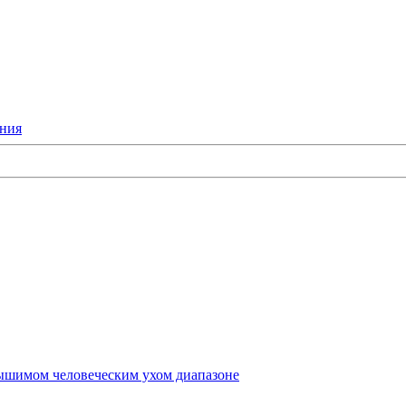
ания
лышимом человеческим ухом диапазоне