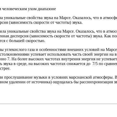
 человеческим ухом диапазоне
а уникальные свойства звука на Марсе. Оказалось, что в атмос
сия (зависимость скорости от частоты) звука.
а уникальные свойства звука на Марсе. Оказалось, что в атмос
ая дисперсия (зависимость скорости от частоты) звука. Как пок
тся с большей скоростью.
 углекислого газа и особенностями внешних условий на Марсе 
 столкновениями успевает использовать часть своей энергии на 
нно 7. На более высоких частотах внутрення энергия не успева
 звука в среде, на высоких частотах снижается до 7/5 по сравне
стрее.
ли прослушивание музыки в условиях марсианской атмосферы. В
очном удалении от источника) ощущалась бы рассинхронизация зв