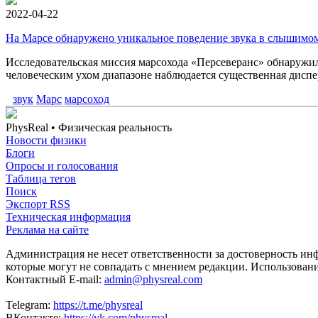
2022-04-22
На Марсе обнаружено уникальное поведение звука в слышимом
Исследовательская миссия марсохода «Персеверанс» обнаружил
человеческим ухом диапазоне наблюдается существенная диспер
звук
Марс
марсоход
PhysReal
• Физическая реальность
Новости физики
Блоги
Опросы и голосования
Таблица тегов
Поиск
Экспорт RSS
Техническая информация
Реклама на сайте
Администрация не несет ответственности за достоверность ин
которые могут не совпадать с мнением редакции. Использован
Контактный E-mail:
admin@physreal.com
Telegram:
https://t.me/physreal
ВКонтакте:
https://vk.com/physreal