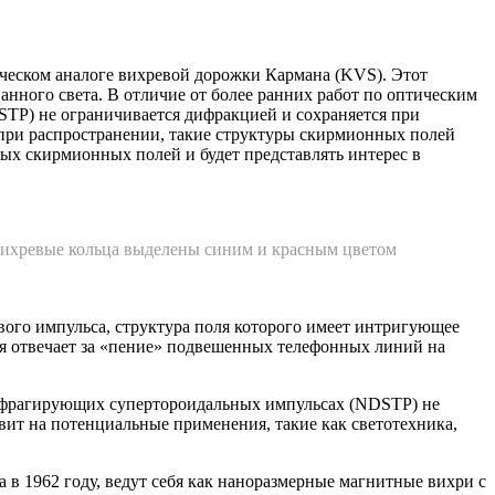
ческом аналоге вихревой дорожки Кармана (KVS). Этот
ного света. В отличие от более ранних работ по оптическим
P) не ограничивается дифракцией и сохраняется при
 при распространении, такие структуры скирмионных полей
ых скирмионных полей и будет представлять интерес в
вихревые кольца выделены синим и красным цветом
вого импульса, структура поля которого имеет интригующее
ая отвечает за «пение» подвешенных телефонных линий на
дифрагирующих супертороидальных импульсах (NDSTP) не
ит на потенциальные применения, такие как светотехника,
 1962 году, ведут себя как наноразмерные магнитные вихри с