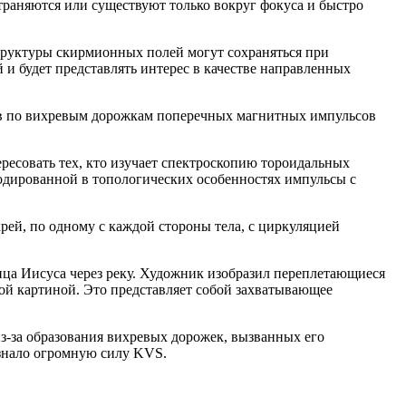
раняются или существуют только вокруг фокуса и быстро
структуры скирмионных полей могут сохраняться при
 будет представлять интерес в качестве направленных
ов по вихревым дорожкам поперечных магнитных импульсов
ресовать тех, кто изучает спектроскопию тороидальных
кодированной в топологических особенностях импульсы с
рей, по одному с каждой стороны тела, с циркуляцией
нца Иисуса через реку. Художник изобразил переплетающиеся
ой картиной. Это представляет собой захватывающее
из-за образования вихревых дорожек, вызванных его
ознало огромную силу KVS.