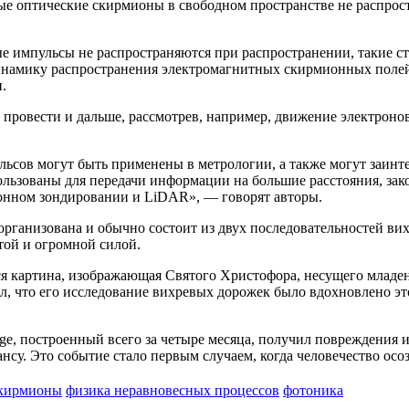
е оптические скирмионы в свободном пространстве не распрост
вые импульсы не распространяются при распространении, такие 
инамику распространения электромагнитных скирмионных полей и
.
провести и дальше, рассмотрев, например, движение электрон
ьсов могут быть применены в метрологии, а также могут заинте
ользованы для передачи информации на большие расстояния, за
нном зондировании и LiDAR», — говорят авторы.
рганизована и обычно состоит из двух последовательностей вих
той и огромной силой.
ся картина, изображающая Святого Христофора, несущего младе
л, что его исследование вихревых дорожек было вдохновлено эт
ge, построенный всего за четыре месяца, получил повреждения 
нсу. Это событие стало первым случаем, когда человечество ос
кирмионы
физика неравновесных процессов
фотоника