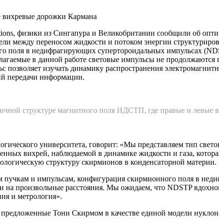
 вихревые дорожки Кармана
tions, физики из Сингапура и Великобритании сообщили об опти
и между переносом жидкости и потоком энергии структурирован
о поля в недифрагирующих супертороидальных импульсах (NDST
длагаемые в данной работе световые импульсы не продолжаются
с позволяет изучать динамику распространения электромагнитн
ий передачи информации.
ичной структуре магнитного поля НДСТП, где правые и левые 
огического университета, говорит: «Мы представляем тип свето
ченных вихрей, наблюдаемой в динамике жидкости и газа, котор
ологическую структуру скирмионов в конденсаторной материи.
ым пучкам и импульсам, конфигурация скирмионного поля в не
и на произвольные расстояния. Мы ожидаем, что NDSTP вдохнов
ия и метрология».
предложенные Тони Скирмом в качестве единой модели нуклона в