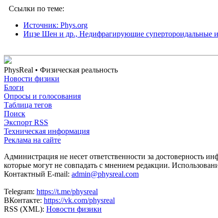
Ссылки по теме:
Источник: Phys.org
Ицзе Шен и др., Недифрагирующие супертороидальные им
PhysReal
• Физическая реальность
Новости физики
Блоги
Опросы и голосования
Таблица тегов
Поиск
Экспорт RSS
Техническая информация
Реклама на сайте
Администрация не несет ответственности за достоверность ин
которые могут не совпадать с мнением редакции. Использован
Контактный E-mail:
admin@physreal.com
Telegram:
https://t.me/physreal
ВКонтакте:
https://vk.com/physreal
RSS (XML):
Новости физики