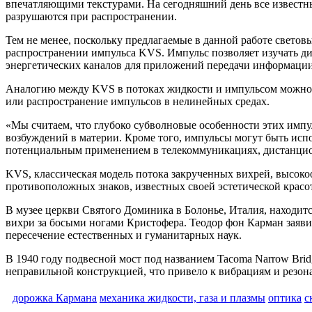
впечатляющими текстурами. На сегодняшний день все известны
разрушаются при распространении.
Тем не менее, поскольку предлагаемые в данной работе свето
распространении импульса KVS. Импульс позволяет изучать д
энергетических каналов для приложений передачи информации
Аналогию между KVS в потоках жидкости и импульсом можно 
или распространение импульсов в нелинейных средах.
«Мы считаем, что глубоко субволновые особенности этих импул
возбуждений в материи. Кроме того, импульсы могут быть исп
потенциальным применением в телекоммуникациях, дистанцио
KVS, классическая модель потока закрученных вихрей, высокоо
противоположных знаков, известных своей эстетической красо
В музее церкви Святого Доминика в Болонье, Италия, находит
вихри за босыми ногами Кристофера. Теодор фон Карман заяви
пересечение естественных и гуманитарных наук.
В 1940 году подвесной мост под названием Tacoma Narrow Brid
неправильной конструкцией, что привело к вибрациям и резона
дорожка Кармана
механика жидкости, газа и плазмы
оптика
с