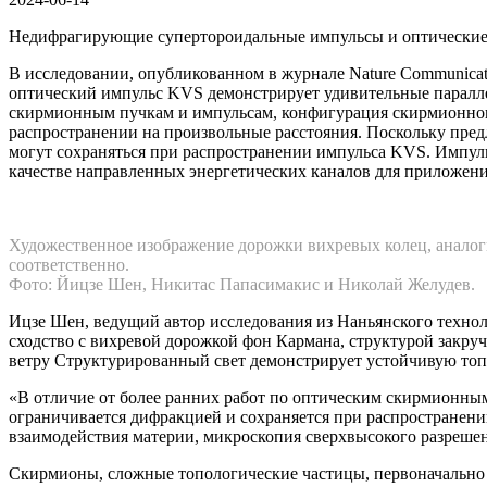
Недифрагирующие супертороидальные импульсы и оптические
В исследовании, опубликованном в журнале Nature Communica
оптический импульс KVS демонстрирует удивительные параллел
скирмионным пучкам и импульсам, конфигурация скирмионног
распространении на произвольные расстояния. Поскольку пре
могут сохраняться при распространении импульса KVS. Импуль
качестве направленных энергетических каналов для приложен
Художественное изображение дорожки вихревых колец, аналог
соответственно.
Фото: Йицзе Шен, Никитас Папасимакис и Николай Желудев.
Ицзе Шен, ведущий автор исследования из Наньянского технол
сходство с вихревой дорожкой фон Кармана, структурой закру
ветру Структурированный свет демонстрирует устойчивую топ
«В отличие от более ранних работ по оптическим скирмионн
ограничивается дифракцией и сохраняется при распространени
взаимодействия материи, микроскопия сверхвысокого разрешен
Скирмионы, сложные топологические частицы, первоначально 