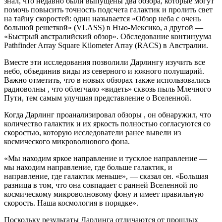
знал, что недавно были выпущены два обзора, которые могут
помочь повысить точность подсчета галактик и пролить свет
на тайну скоростей: один называется «Обзор неба с очень
большой решеткой» (VLASS) в Нью-Мексико, а другой —
«Быстрый австралийский обзор». Обследование континуума
Pathfinder Array Square Kilometer Array (RACS) в Австралии.
Вместе эти исследования позволили Дарлингу изучить все
небо, объединив виды из северного и южного полушарий.
Важно отметить, что в новых обзорах также использовались
радиоволны , что облегчало «видеть» сквозь пыль Млечного
Пути, тем самым улучшая представление о Вселенной.
Когда Дарлинг проанализировал обзоры , он обнаружил, что
количество галактик и их яркость полностью согласуются со
скоростью, которую исследователи ранее вывели из
космического микроволнового фона.
«Мы находим яркое направление и тусклое направление —
мы находим направление, где больше галактик, и
направление, где галактик меньше», — сказал он. «Большая
разница в том, что она совпадает с ранней Вселенной по
космическому микроволновому фону и имеет правильную
скорость. Наша космология в порядке».
Поскольку результаты Дарлинга отличаются от прошлых