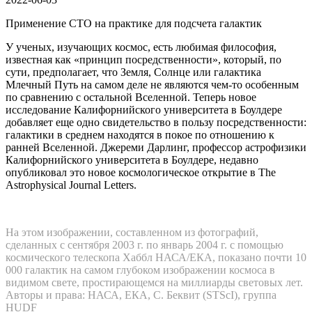
Применение СТО на практике для подсчета галактик
У ученых, изучающих космос, есть любимая философия,
известная как «принцип посредственности», который, по
сути, предполагает, что Земля, Солнце или галактика
Млечный Путь на самом деле не являются чем-то особенным
по сравнению с остальной Вселенной. Теперь новое
исследование Калифорнийского университета в Боулдере
добавляет еще одно свидетельство в пользу посредственности:
галактики в среднем находятся в покое по отношению к
ранней Вселенной. Джереми Дарлинг, профессор астрофизики
Калифорнийского университета в Боулдере, недавно
опубликовал это новое космологическое открытие в The
Astrophysical Journal Letters.
На этом изображении, составленном из фотографий,
сделанных с сентября 2003 г. по январь 2004 г. с помощью
космического телескопа Хаббл НАСА/ЕКА, показано почти 10
000 галактик на самом глубоком изображении космоса в
видимом свете, простирающемся на миллиарды световых лет.
Авторы и права: НАСА, ЕКА, С. Беквит (STScI), группа
HUDF