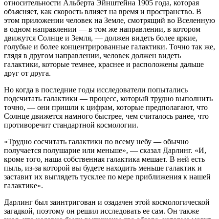
относительности Альберта Эйнштейна 1905 года, которая
объясняет, как скорость влияет на время и пространство. В
этом приложении человек на Земле, смотрящий во Вселенную
в одном направлении — в том же направлении, в котором
движутся Солнце и Земля, — должен видеть более яркие,
голубые и более концентрированные галактики. Точно так же,
глядя в другом направлении, человек должен видеть
галактики, которые темнее, краснее и расположены дальше
друг от друга.
Но когда в последние годы исследователи попытались
подсчитать галактики — процесс, который трудно выполнить
точно, — они пришли к цифрам, которые предполагают, что
Солнце движется намного быстрее, чем считалось ранее, что
противоречит стандартной космологии.
«Трудно сосчитать галактики по всему небу — обычно
получается полушарие или меньше», — сказал Дарлинг. «И,
кроме того, наша собственная галактика мешает. В ней есть
пыль, из-за которой вы будете находить меньше галактик и
заставит их выглядеть тусклее по мере приближения к нашей
галактике».
Дарлинг был заинтригован и озадачен этой космологической
загадкой, поэтому он решил исследовать ее сам. Он также