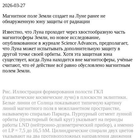
2026-03-27
Магнитное поле Земли создает на Луне ранее не
обнаруженную зону защиты от радиации
Известно, что Луна проходит через хвостообразную часть
магнитосферы Земли, но новое исследование,
опубликованное в журнале Science Advances, предполагает,
что Луна может испытывать дополнительную защиту в
другой точке своей орбиты. Хотя эта защитная зона
существует, когда Луна находится вне магнитосферы, учёные
считают, что её действие всё равно обусловлено магнитным
полем Земли.
Рис. Иллюстрация формирования полости ГКЛ
(галактические космические лучи) в плоскости эклиптики.
Белые линии от Солнца показывают типичную картину
линий магнитного поля в межпланетном пространстве,
называемую спиралью Паркера. Пурпурный сегмент лунной
орбиты (пунктирный белый круг) указывает на периоды
работы LND (нейтронно-дозиметрический прибор), а именно
от LP = 7,5 до 16,5 hM. Цилиндрические спирали двух цветов
указывают на два противоположных направления движения