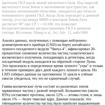
протонов ГКЛ вдоль линий магнитного поля. Под защитой
магнитного поля Земли в околоземном пространстве, как
показано затененными областями, ожидаются две области
пониженного уровня ГКЛ. Когда Луна переходит в дневной
сектор, угол (φ) между ММП и вектором Земля-Луна
достигает 90° при LP = ∼16 hM, что позволяет
беспрепятственному распространению ГКЛ в дневном
секторе. Источник: Shang et al., Sci. Adv. 12, eadv1908
Анализ данных, полученных с помощью нейтронно-
дозиметрического прибора (LND) на борту китайского
лунного посадочного модуля "Чанъэ-4", зафиксировал 20-
процентное снижение количества частиц галактического
космического излучения, попадающих в детекторы, когда
посадочный модуль находился на обратной стороне Луны.
Это произошло в определенное время лунного "утра" и только
в течение примерно двух дней каждого лунного цикла. Но
LND собирал данные на протяжении 31 цикла и учёные
смогли убедиться, что это не единичный случай.
Гамма-космические лучи состоят из различных типов
заряженных частиц с разной энергией. Большинство (около
85%) составляют протоны, около 12% — атомы гелия, и лишь
около 1% — более тяжелые ядра. Данные показали, что
уменьшение количества частиц было наиболее выраженным