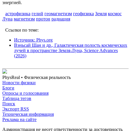
энергией.
астрофизика
гелий
геомагнетизм
геофизика
Земля
космос
Луна
магнетизм
протон
радиация
Ссылки по теме:
Источник: Phys.org
Вэньсай Шан и др., Галактическая полость космических
лучей в пространстве Земля-Луна, Science Advances
(2026)
PhysReal
• Физическая реальность
Новости физики
Блоги
Опросы и голосования
Таблица тегов
Поиск
Экспорт RSS
Техническая информация
Реклама на сайте
Администрация не несет ответственности за достоверность