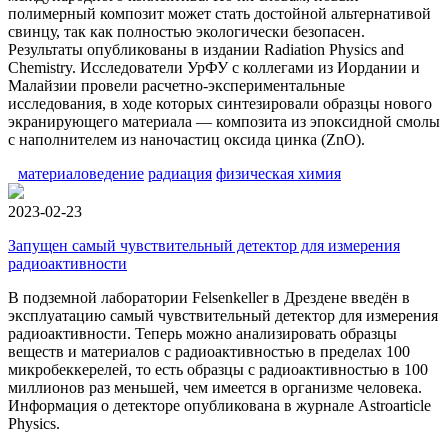
полимерный композит может стать достойной альтернативой
свинцу, так как полностью экологически безопасен.
Результаты опубликованы в издании Radiation Physics and
Chemistry. Исследователи УрФУ с коллегами из Иордании и
Малайзии провели расчетно-экспериментальные
исследования, в ходе которых синтезировали образцы нового
экранирующего материала — композита из эпоксидной смолы
с наполнителем из наночастиц оксида цинка (ZnO).
материаловедение
радиация
физическая химия
2023-02-23
Запущен самый чувствительный детектор для измерения
радиоактивности
В подземной лаборатории Felsenkeller в Дрездене введён в
эксплуатацию самый чувствительный детектор для измерения
радиоактивности. Теперь можно анализировать образцы
веществ и материалов с радиоактивностью в пределах 100
микробеккерелей, то есть образцы с радиоактивностью в 100
миллионов раз меньшей, чем имеется в организме человека.
Информация о детекторе опубликована в журнале Astroarticle
Physics.