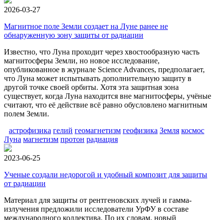
2026-03-27
Магнитное поле Земли создает на Луне ранее не
обнаруженную зону защиты от радиации
Известно, что Луна проходит через хвостообразную часть
магнитосферы Земли, но новое исследование,
опубликованное в журнале Science Advances, предполагает,
что Луна может испытывать дополнительную защиту в
другой точке своей орбиты. Хотя эта защитная зона
существует, когда Луна находится вне магнитосферы, учёные
считают, что её действие всё равно обусловлено магнитным
полем Земли.
астрофизика
гелий
геомагнетизм
геофизика
Земля
космос
Луна
магнетизм
протон
радиация
2023-06-25
Ученые создали недорогой и удобный композит для защиты
от радиации
Материал для защиты от рентгеновских лучей и гамма-
излучения предложили исследователи УрФУ в составе
международного коллектива. По их словам, новый