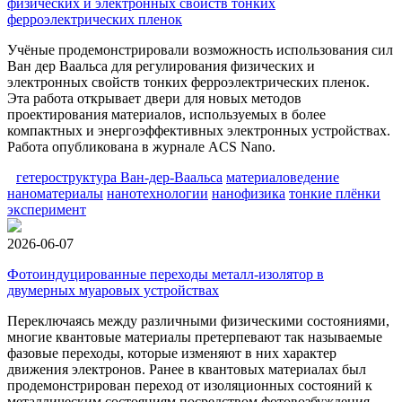
физических и электронных свойств тонких
ферроэлектрических пленок
Учёные продемонстрировали возможность использования сил
Ван дер Ваальса для регулирования физических и
электронных свойств тонких ферроэлектрических пленок.
Эта работа открывает двери для новых методов
проектирования материалов, используемых в более
компактных и энергоэффективных электронных устройствах.
Работа опубликована в журнале ACS Nano.
гетероструктура Ван-дер-Ваальса
материаловедение
наноматериалы
нанотехнологии
нанофизика
тонкие плёнки
эксперимент
2026-06-07
Фотоиндуцированные переходы металл-изолятор в
двумерных муаровых устройствах
Переключаясь между различными физическими состояниями,
многие квантовые материалы претерпевают так называемые
фазовые переходы, которые изменяют в них характер
движения электронов. Ранее в квантовых материалах был
продемонстрирован переход от изоляционных состояний к
металлическим состояниям посредством фотовозбуждения