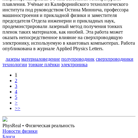
плавления. Учёные из Калифорнийского технологического
института под руководством Остина Миннича, профессора
машиностроения и прикладной физики и заместителя
председателя Отдела инженерии и прикладных наук,
продемонстрировали лазерный метод получения тонких
пленок таких материалов, как ниобий. Эта работа может
оказать непосредственное влияние на сверхпроводящую
электронику, используемую в квантовых компьютерах. Работа
опубликована в журнале Applied Physics Letters.
лазеры
материаловедение
полупроводник
сверхпроводники
технологии
тонкие плёнки
электроника
1
2
3
4
5
>
>>
PhysReal
• Физическая реальность
Новости физики
Блоги