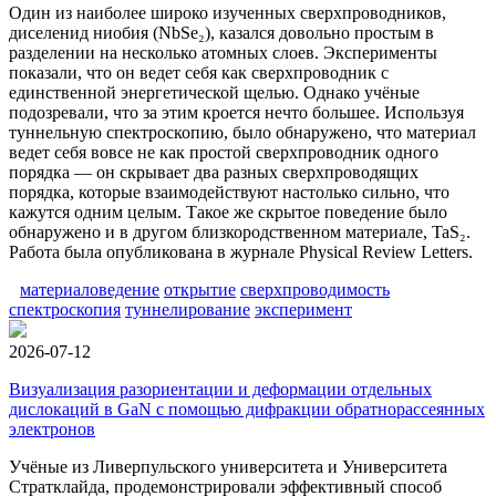
Один из наиболее широко изученных сверхпроводников,
диселенид ниобия (NbSe₂), казался довольно простым в
разделении на несколько атомных слоев. Эксперименты
показали, что он ведет себя как сверхпроводник с
единственной энергетической щелью. Однако учёные
подозревали, что за этим кроется нечто большее. Используя
туннельную спектроскопию, было обнаружено, что материал
ведет себя вовсе не как простой сверхпроводник одного
порядка — он скрывает два разных сверхпроводящих
порядка, которые взаимодействуют настолько сильно, что
кажутся одним целым. Такое же скрытое поведение было
обнаружено и в другом близкородственном материале, TaS₂.
Работа была опубликована в журнале Physical Review Letters.
материаловедение
открытие
сверхпроводимость
спектроскопия
туннелирование
эксперимент
2026-07-12
Визуализация разориентации и деформации отдельных
дислокаций в GaN с помощью дифракции обратнорассеянных
электронов
Учёные из Ливерпульского университета и Университета
Стратклайда, продемонстрировали эффективный способ