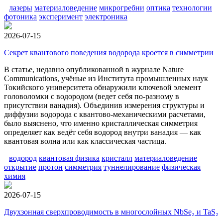
лазеры
материаловедение
микрогребни
оптика
технологии
фотоника
эксперимент
электроника
2026-07-15
Секрет квантового поведения водорода кроется в симметрии
В статье, недавно опубликованной в журнале Nature
Communications, учёные из Института промышленных наук
Токийского университета обнаружили ключевой элемент
головоломки с водородом (ведет себя по-разному в
присутствии ванадия). Объединив измерения структуры и
диффузии водорода с квантово-механическими расчетами,
было выяснено, что именно кристаллическая симметрия
определяет как ведёт себя водород внутри ванадия — как
квантовая волна или как классическая частица.
водород
квантовая физика
кристалл
материаловедение
открытие
протон
симметрия
туннелирование
физическая
химия
2026-07-15
Двухзонная сверхпроводимость в многослойных NbSe₂ и TaS₂