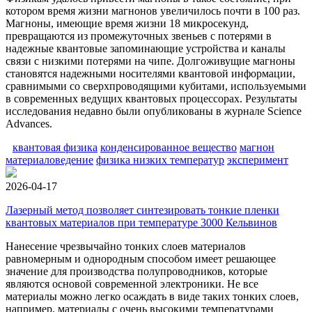
котором время жизни магнонов увеличилось почти в 100 раз.
Магноны, имеющие время жизни 18 микросекунд,
превращаются из промежуточных звеньев с потерями в
надежные квантовые запоминающие устройства и каналы
связи с низкими потерями на чипе. Долгоживущие магноны
становятся надежными носителями квантовой информации,
сравнимыми со сверхпроводящими кубитами, используемыми
в современных ведущих квантовых процессорах. Результаты
исследования недавно были опубликованы в журнале Science
Advances.
квантовая физика
конденсированное вещество
магнон
материаловедение
физика низких температур
эксперимент
2026-04-17
Лазерный метод позволяет синтезировать тонкие пленки
квантовых материалов при температуре 3000 Кельвинов
Нанесение чрезвычайно тонких слоев материалов
равномерным и однородным способом имеет решающее
значение для производства полупроводников, которые
являются основой современной электроники. Не все
материалы можно легко осаждать в виде таких тонких слоев,
например, материалы с очень высокими температурами