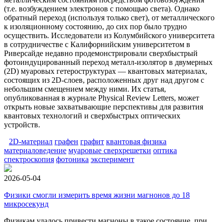
(т.е. возбуждением электронов с помощью света). Однако
обратный переход (используя только свет), от металлического
к изоляционному состоянию, до сих пор было трудно
осуществить. Исследователи из Колумбийского университета
в сотрудничестве с Калифорнийским университетом в
Риверсайде недавно продемонстрировали сверхбыстрый
фотоиндуцированный переход металл-изолятор в двумерных
(2D) муаровых гетероструктурах — квантовых материалах,
состоящих из 2D-слоев, расположенных друг над другом с
небольшим смещением между ними. Их статья,
опубликованная в журнале Physical Review Letters, может
открыть новые захватывающие перспективы для развития
квантовых технологий и сверхбыстрых оптических
устройств.
2D-материал
графен
графит
квантовая физика
материаловедение
муаровые сверхрешетки
оптика
спектроскопия
фотоника
эксперимент
2026-05-04
Физики смогли измерить время жизни магнонов до 18
микросекунд
Физикам удалось привести магноны в такое состояние, при