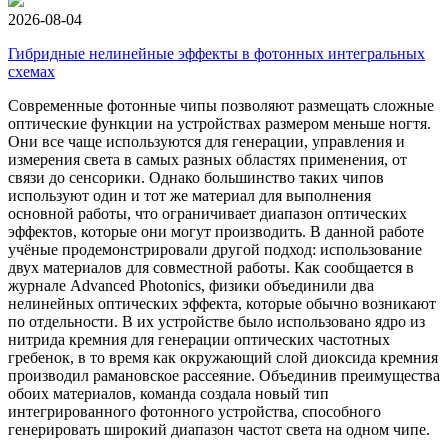
2026-08-04
Гибридные нелинейные эффекты в фотонных интегральных
схемах
Современные фотонные чипы позволяют размещать сложные
оптические функции на устройствах размером меньше ногтя.
Они все чаще используются для генерации, управления и
измерения света в самых разных областях применения, от
связи до сенсорики. Однако большинство таких чипов
используют один и тот же материал для выполнения
основной работы, что ограничивает диапазон оптических
эффектов, которые они могут производить. В данной работе
учёные продемонстрировали другой подход: использование
двух материалов для совместной работы. Как сообщается в
журнале Advanced Photonics, физики объединили два
нелинейных оптических эффекта, которые обычно возникают
по отдельности. В их устройстве было использовано ядро из
нитрида кремния для генерации оптических частотных
гребенок, в то время как окружающий слой диоксида кремния
производил рамановское рассеяние. Объединив преимущества
обоих материалов, команда создала новый тип
интегрированного фотонного устройства, способного
генерировать широкий диапазон частот света на одном чипе.