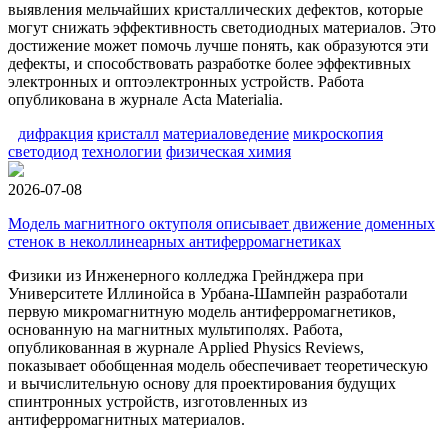
выявления мельчайших кристаллических дефектов, которые
могут снижать эффективность светодиодных материалов. Это
достижение может помочь лучше понять, как образуются эти
дефекты, и способствовать разработке более эффективных
электронных и оптоэлектронных устройств. Работа
опубликована в журнале Acta Materialia.
дифракция
кристалл
материаловедение
микроскопия
светодиод
технологии
физическая химия
2026-07-08
Модель магнитного октуполя описывает движение доменных
стенок в неколлинеарных антиферромагнетиках
Физики из Инженерного колледжа Грейнджера при
Университете Иллинойса в Урбана-Шампейн разработали
первую микромагнитную модель антиферромагнетиков,
основанную на магнитных мультиполях. Работа,
опубликованная в журнале Applied Physics Reviews,
показывает обобщенная модель обеспечивает теоретическую
и вычислительную основу для проектирования будущих
спинтронных устройств, изготовленных из
антиферромагнитных материалов.