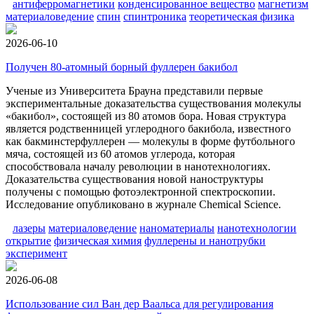
антиферромагнетики
конденсированное вещество
магнетизм
материаловедение
спин
спинтроника
теоретическая физика
2026-06-10
Получен 80-атомный борный фуллерен бакибол
Ученые из Университета Брауна представили первые
экспериментальные доказательства существования молекулы
«бакибол», состоящей из 80 атомов бора. Новая структура
является родственницей углеродного бакибола, известного
как бакминстерфуллерен — молекулы в форме футбольного
мяча, состоящей из 60 атомов углерода, которая
способствовала началу революции в нанотехнологиях.
Доказательства существования новой наноструктуры
получены с помощью фотоэлектронной спектроскопии.
Исследование опубликовано в журнале Chemical Science.
лазеры
материаловедение
наноматериалы
нанотехнологии
открытие
физическая химия
фуллерены и нанотрубки
эксперимент
2026-06-08
Использование сил Ван дер Ваальса для регулирования