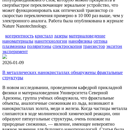
сверхбыстрое переключающее зеркальное устройство, что
может функционировать как оптический транзистор со
скоростью переключения примерно в 10 000 раз выше, чем у
электронного аналога. Работа была опубликована в журнале
Nature Nanotechnology.
когерентность
кристалл
лазеры
материаловедение
наноматериалы
нанотехнологии
нанофизика
оптика
плазмоника
поляритоны
спектроскопия
транзистор
экситон
эксперимент
2026-01-09
В металлических нанокристаллах обнаружены фрактальные
структуры
В новом исследовании, проведенном кафедрой прикладной
физики и материаловедения Университета Северной
Аризоны, группа учёных обнаружила, что фрактальные
объекты, аналогичные снежинкам из льда, возникают в
нанокристаллах золота, меди и железа. Когда частицы металла
слипаются в ходе молниеносной химической реакции, они
образуют пятиугольные структуры, очень похожие на
природные снежинки, — явление, имеющее невероятно
важное значение для будущего нанотехнологий. Статья была