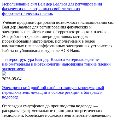
Использование сил Ван дер Ваальса для регулирования
физических и электронных свойств тонких
ферроэлектрических пленок
Учёные продемонстрировали возможность использования сил
Ван дер Ваальса для регулирования физических и
электронных свойств тонких ферроэлектрических пленок.
Эта работа открывает двери для новых методов
проектирования материалов, используемых в более
компактных и энергоэффективных электронных устройствах.
Работа опубликована в журнале ACS Nano.
гетероструктура Ван-дер-Ваальса
материаловедение
наноматериалы
нанотехнологии
нанофизика
тонкие плёнки
эксперимент
2026-05-04
Электрический двойной слой активирует молекулярный
переключатель, лежащий в основе реакций в батареях и
водороде
От зарядки смартфонов до производства водорода —
раскрыты фундаментальные принципы энергетических
технологий. Корейские исследователи впервые определили,