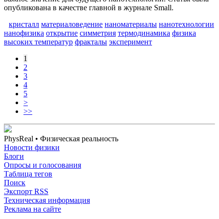
опубликована в качестве главной в журнале Small.
кристалл
материаловедение
наноматериалы
нанотехнологии
нанофизика
открытие
симметрия
термодинамика
физика
высоких температур
фракталы
эксперимент
1
2
3
4
5
>
>>
PhysReal
• Физическая реальность
Новости физики
Блоги
Опросы и голосования
Таблица тегов
Поиск
Экспорт RSS
Техническая информация
Реклама на сайте