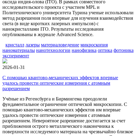
оксида индия-олова (ITO). В рамках совместного
исследовательского проекта с участием MPL и
Политехнического университета Турина ученые использовали
метод разрешения поля впервые для изучения взаимодействия
света (в виде коротких лазерных импульсов) с
нанокристаллами ITO. Результаты исследования
опубликованы в журнале Advanced Science.
кристалл
лазеры
материаловедение
микроскопия
наноматериалы
нанотехнологии
нанофизика
оптика
фотоника
эксперимент
2026-01-31
С помощью квантово-механических эффектов впервые
удалось провести оптические измерения с атомным
разрешением
Учёные из Регенсбурга и Бирмингема преодолели
фундаментальное ограничение оптической микроскопии. С
помощью квантово-механических эффектов им впервые
удалось провести оптические измерения с атомным
разрешением. Невероятное разрешение достигается за счет
приближения острого металлического наконечника к
поверхности исследуемого материала на чрезвычайно близкое