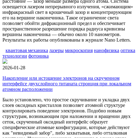
расстояние — зазор меньше размера одного атома. Система
освещается лазером непрерывного излучения, «сжимающим»
инфракрасный свет в крошечный зазор и концентрирующим
его на вершине наконечника. Такое ограничение света
позволяет обойти дифракционный предел и обеспечивает
пространственное разрешение порядка радиуса кривизны
вершины наконечника — обычно около 10 нанометров.
Результаты их работы опубликованы в журнале Nano Letters.
квантовая механика
лазеры
микроскопия
нанофизика
оптика
технологии
фотоника
2026-01-28
Накопление или истощение электронов на скрученном
интерфейсе двухслойного титаната стронция при локальном
атомном расположении
Было установлено, что простое скручивание и укладка двух
слоев оксидных кристаллов позволяет атомной структуре
контролировать поведение электронов. Подобно новым
структурам, возникающим при наложении и вращении двух
сеток, скрученный оксидный интерфейс образует
специфические атомные конфигурации, которые действуют
как "невидимый забор", либо захватывая, либо отталкивая