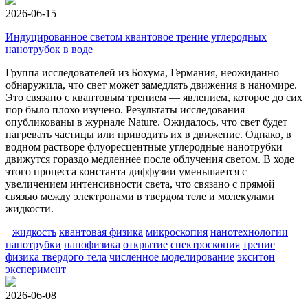
2026-06-15
Индуцированное светом квантовое трение углеродных
нанотрубок в воде
Группа исследователей из Бохума, Германия, неожиданно
обнаружила, что свет может замедлять движения в наномире.
Это связано с квантовым трением — явлением, которое до сих
пор было плохо изучено. Результаты исследования
опубликованы в журнале Nature. Ожидалось, что свет будет
нагревать частицы или приводить их в движение. Однако, в
водном растворе флуоресцентные углеродные нанотрубки
движутся гораздо медленнее после облучения светом. В ходе
этого процесса константа диффузии уменьшается с
увеличением интенсивности света, что связано с прямой
связью между электронами в твердом теле и молекулами
жидкости.
жидкость
квантовая физика
микроскопия
нанотехнологии
нанотрубки
нанофизика
открытие
спектроскопия
трение
физика твёрдого тела
численное моделирование
экситон
эксперимент
2026-06-08