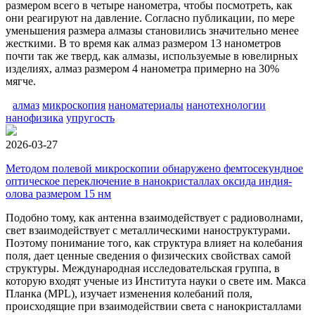
размером всего в четыре нанометра, чтобы посмотреть, как
они реагируют на давление. Согласно публикации, по мере
уменьшения размера алмазы становились значительно менее
жесткими. В то время как алмаз размером 13 нанометров
почти так же тверд, как алмазы, используемые в ювелирных
изделиях, алмаз размером 4 нанометра примерно на 30%
мягче.
алмаз
микроскопия
наноматериалы
нанотехнологии
нанофизика
упругость
2026-03-27
Методом полевой микроскопии обнаружено фемтосекундное
оптическое переключение в нанокристаллах оксида индия-
олова размером 15 нм
Подобно тому, как антенна взаимодействует с радиоволнами,
свет взаимодействует с металлическими наноструктурами.
Поэтому понимание того, как структура влияет на колебания
поля, дает ценные сведения о физических свойствах самой
структуры. Международная исследовательская группа, в
которую входят ученые из Института науки о свете им. Макса
Планка (MPL), изучает изменения колебаний поля,
происходящие при взаимодействии света с нанокристаллами