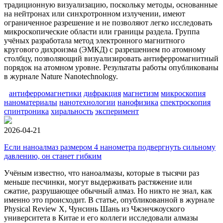
традиционную визуализацию, поскольку методы, основанные
на нейтронах или синхротронном излучении, имеют
ограниченное разрешение и не позволяют легко исследовать
микроскопические области или границы раздела. Группа
учёных разработала метод электронного магнитного
кругового дихроизма (ЭМКД) с разрешением по атомному
столбцу, позволяющий визуализировать антиферромагнитный
порядок на атомном уровне. Результаты работы опубликованы
в журнале Nature Nanotechnology.
антиферромагнетики
дифракция
магнетизм
микроскопия
наноматериалы
нанотехнологии
нанофизика
спектроскопия
спинтроника
хиральность
эксперимент
2026-04-21
Если наноалмаз размером 4 нанометра подвергнуть сильному
давлению, он станет гибким
Учёным известно, что наноалмазы, которые в тысячи раз
меньше песчинки, могут выдерживать растяжение или
сжатие, разрушающее обычный алмаз. Но никто не знал, как
именно это происходит. В статье, опубликованной в журнале
Physical Review X, Чунсинь Шань из Чжэнчжоуского
университета в Китае и его коллеги исследовали алмазы