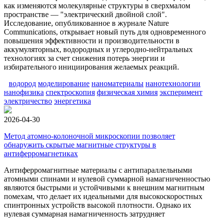
как изменяются молекулярные структуры в сверхмалом
пространстве — "электрический двойной слой".
Исследование, опубликованное в журнале Nature
Communications, открывает новый путь для одновременного
повышения эффективности и производительности в
аккумуляторных, водородных и углеродно-нейтральных
технологиях за счет снижения потерь энергии и
избирательного инициирования желаемых реакций.
водород
моделирование
наноматериалы
нанотехнологии
нанофизика
спектроскопия
физическая химия
эксперимент
электричество
энергетика
2026-04-30
Метод атомно-колоночной микроскопии позволяет
обнаружить скрытые магнитные структуры в
антиферромагнетиках
Антиферромагнитные материалы с антипараллельными
атомными спинами и нулевой суммарной намагниченностью
являются быстрыми и устойчивыми к внешним магнитным
помехам, что делает их идеальными для высокоскоростных
спинтронных устройств высокой плотности. Однако их
нулевая суммарная намагниченность затрудняет