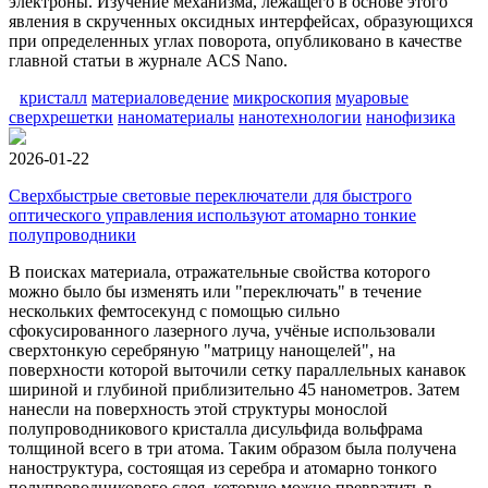
электроны. Изучение механизма, лежащего в основе этого
явления в скрученных оксидных интерфейсах, образующихся
при определенных углах поворота, опубликовано в качестве
главной статьи в журнале ACS Nano.
кристалл
материаловедение
микроскопия
муаровые
сверхрешетки
наноматериалы
нанотехнологии
нанофизика
2026-01-22
Сверхбыстрые световые переключатели для быстрого
оптического управления используют атомарно тонкие
полупроводники
В поисках материала, отражательные свойства которого
можно было бы изменять или "переключать" в течение
нескольких фемтосекунд с помощью сильно
сфокусированного лазерного луча, учёные использовали
сверхтонкую серебряную "матрицу нанощелей", на
поверхности которой выточили сетку параллельных канавок
шириной и глубиной приблизительно 45 нанометров. Затем
нанесли на поверхность этой структуры монослой
полупроводникового кристалла дисульфида вольфрама
толщиной всего в три атома. Таким образом была получена
наноструктура, состоящая из серебра и атомарно тонкого
полупроводникового слоя, которую можно превратить в