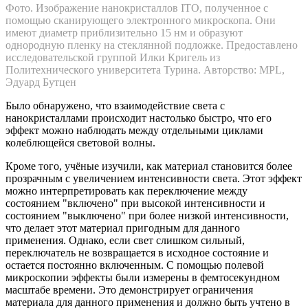
Фото. Изображение нанокристаллов ITO, полученное с
помощью сканирующего электронного микроскопа. Они
имеют диаметр приблизительно 15 нм и образуют
однородную пленку на стеклянной подложке. Предоставлено
исследовательской группой Илки Кригель из
Политехнического университета Турина. Авторство: MPL,
Эдуард Бутцен
Было обнаружено, что взаимодействие света с
нанокристаллами происходит настолько быстро, что его
эффект можно наблюдать между отдельными циклами
колеблющейся световой волны.
Кроме того, учёные изучили, как материал становится более
прозрачным с увеличением интенсивности света. Этот эффект
можно интерпретировать как переключение между
состоянием "включено" при высокой интенсивности и
состоянием "выключено" при более низкой интенсивности,
что делает этот материал пригодным для данного
применения. Однако, если свет слишком сильный,
переключатель не возвращается в исходное состояние и
остается постоянно включенным. С помощью полевой
микроскопии эффекты были измерены в фемтосекундном
масштабе времени. Это демонстрирует ограничения
материала для данного применения и должно быть учтено в