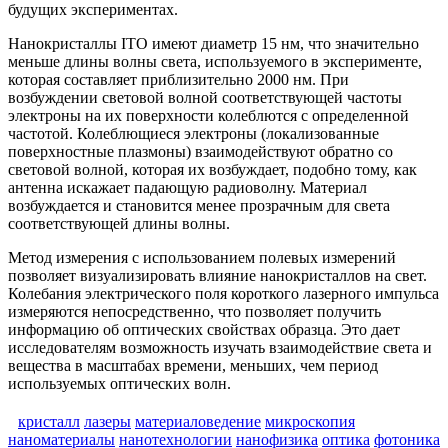
будущих экспериментах.
Нанокристаллы ITO имеют диаметр 15 нм, что значительно
меньше длины волны света, используемого в эксперименте,
которая составляет приблизительно 2000 нм. При
возбуждении световой волной соответствующей частоты
электроны на их поверхности колеблются с определенной
частотой. Колеблющиеся электроны (локализованные
поверхностные плазмоны) взаимодействуют обратно со
световой волной, которая их возбуждает, подобно тому, как
антенна искажает падающую радиоволну. Материал
возбуждается и становится менее прозрачным для света
соответствующей длины волны.
Метод измерения с использованием полевых измерений
позволяет визуализировать влияние нанокристаллов на свет.
Колебания электрического поля короткого лазерного импульса
измеряются непосредственно, что позволяет получить
информацию об оптических свойствах образца. Это дает
исследователям возможность изучать взаимодействие света и
вещества в масштабах времени, меньших, чем период
используемых оптических волн.
кристалл
лазеры
материаловедение
микроскопия
наноматериалы
нанотехнологии
нанофизика
оптика
фотоника