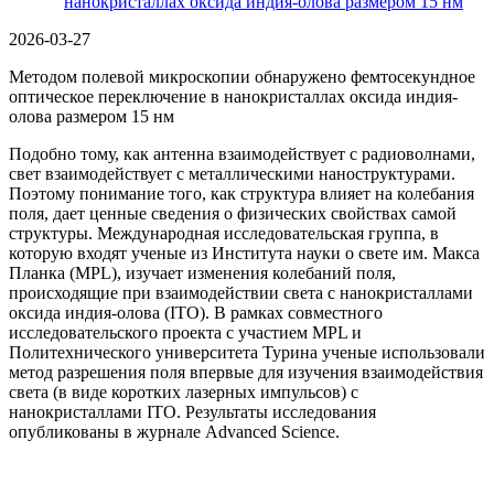
нанокристаллах оксида индия-олова размером 15 нм
2026-03-27
Методом полевой микроскопии обнаружено фемтосекундное
оптическое переключение в нанокристаллах оксида индия-
олова размером 15 нм
Подобно тому, как антенна взаимодействует с радиоволнами,
свет взаимодействует с металлическими наноструктурами.
Поэтому понимание того, как структура влияет на колебания
поля, дает ценные сведения о физических свойствах самой
структуры. Международная исследовательская группа, в
которую входят ученые из Института науки о свете им. Макса
Планка (MPL), изучает изменения колебаний поля,
происходящие при взаимодействии света с нанокристаллами
оксида индия-олова (ITO). В рамках совместного
исследовательского проекта с участием MPL и
Политехнического университета Турина ученые использовали
метод разрешения поля впервые для изучения взаимодействия
света (в виде коротких лазерных импульсов) с
нанокристаллами ITO. Результаты исследования
опубликованы в журнале Advanced Science.