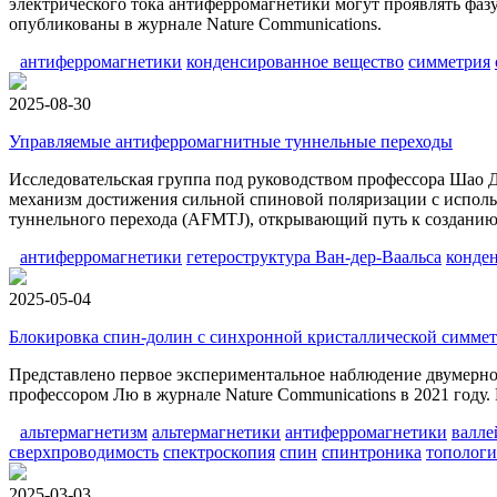
электрического тока антиферромагнетики могут проявлять фаз
опубликованы в журнале Nature Communications.
антиферромагнетики
конденсированное вещество
симметрия
2025-08-30
Управляемые антиферромагнитные туннельные переходы
Исследовательская группа под руководством профессора Шао 
механизм достижения сильной спиновой поляризации с испол
туннельного перехода (AFMTJ), открывающий путь к созданию
антиферромагнетики
гетероструктура Ван-дер-Ваальса
конде
2025-05-04
Блокировка спин-долин с синхронной кристаллической симметр
Представлено первое экспериментальное наблюдение двумерног
профессором Лю в журнале Nature Communications в 2021 году. 
альтермагнетизм
альтермагнетики
антиферромагнетики
валле
сверхпроводимость
спектроскопия
спин
спинтроника
топологи
2025-03-03