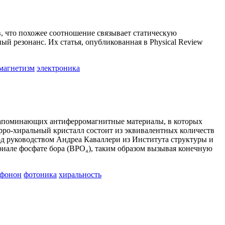
, что похожее соотношение связывает статическую
ый резонанс. Их статья, опубликованная в Physical Review
магнетизм
электроника
 напоминающих антиферромагнитные материалы, в которых
ро-хиральный кристалл состоит из эквивалентных количеств
под руководством Андреа Каваллери из Института структуры и
иале фосфате бора (BPO₄), таким образом вызывая конечную
фонон
фотоника
хиральность