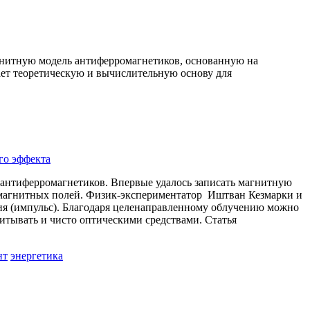
нитную модель антиферромагнетиков, основанную на
ает теоретическую и вычислительную основу для
го эффекта
 антиферромагнетиков. Впервые удалось записать магнитную
 магнитных полей. Физик-экспериментатор Иштван Кезмарки и
ения (импульс). Благодаря целенаправленному облучению можно
тывать и чисто оптическими средствами. Статья
нт
энергетика