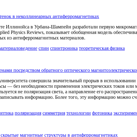
тенок в неколлинеарных антиферромагнетиках
те Иллинойса в Урбана-Шампейн разработали первую микромаг
lied Physics Reviews, показывает обобщенная модель обеспечив
ных из антиферромагнитных материалов.
материаловедение
спин
спинтроника
теоретическая физика
нами посредством обратного оптического магнитоэлектрическо
 университета совершила значительный прорыв в использовании
ьсы — без необходимости применения электрических токов или
ользуется не поляризация света, а направление его распростран
аписывать информацию. Более того, эту информацию можно счи
оптика
поляризация
симметрия
технологии
фотоника
экспериме
 скрытые магнитные структуры в антиферромагнетиках