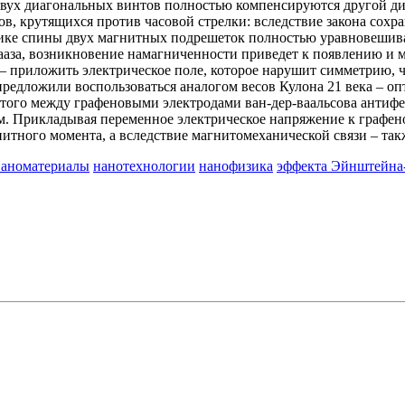
вух диагональных винтов полностью компенсируются другой диа
тов, крутящихся против часовой стрелки: вследствие закона сохр
ике спины двух магнитных подрешеток полностью уравновешива
ааза, возникновение намагниченности приведет к появлению и м
 приложить электрическое поле, которое нарушит симметрию, 
редложили воспользоваться аналогом весов Кулона 21 века – оп
жатого между графеновыми электродами ван-дер-ваальсова антиф
м. Прикладывая переменное электрическое напряжение к графен
итного момента, а вследствие магнитомеханической связи – так
наноматериалы
нанотехнологии
нанофизика
эффекта Эйнштейна-