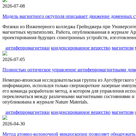
2026-07-08
Модель магнитного октуполя описывает движение доменных с
Физики из Инженерного колледжа Грейнджера при Университе
магнитных мультиполях. Работа, опубликованная в журнале App
проектирования будущих спинтронных устройств, изготовлен
антиферромагнетики
конденсированное вещество
магнетизм
2026-07-05
Полностью оптическое управление антиферромагнитными доме
Немецко-японская исследовательская группа из Аугсбургского
информацию, используя только сверхкороткие лазерные импул
его команда разработали метод, в котором для управления исп
переключаться между различными магнитными состояниями и з
опубликована в журнале Nature Materials.
антиферромагнетики
конденсированное вещество
магнетизм
2026-04-30
Метод атомно-колоночной микроскопии позволяет обнаружить