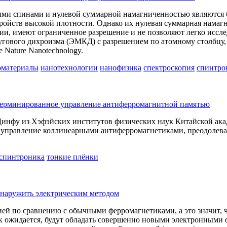
ми спинами и нулевой суммарной намагниченностью являются
ройств высокой плотности. Однако их нулевая суммарная намаг
и, имеют ограниченное разрешение и не позволяют легко иссле
ругового дихроизма (ЭМКД) с разрешением по атомному столбц
 Nature Nanotechnology.
оматериалы
нанотехнологии
нанофизика
спектроскопия
спинтро
ерминированное управление антиферромагнитной памятью
Динфу из Хэфэйских институтов физических наук Китайской ак
 управление коллинеарными антиферромагнетиками, преодолев
спинтроника
тонкие плёнки
наружить электрическим методом
 по сравнению с обычными ферромагнетиками, а это значит, ч
ак ожидается, будут обладать совершенно новыми электронными