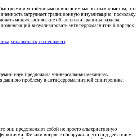
 быстрыми и устойчивыми к внешним магнитным помехам, что
ниченность затрудняет традиционную визуализацию, поскольку
довать микроскопические области или границы раздела.
у, позволяющий визуализировать антиферромагнитный порядок
ника
хиральность
эксперимент
адемии наук предложила универсальный механизм,
ая давнюю проблему в антиферромагнитной спинтронике.
то они представляют собой не просто альтернативную
 функциями. Физики впервые обнаружили, что под действием