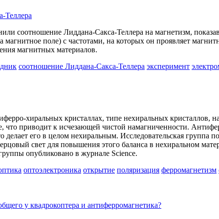
а-Теллера
нили соотношение Лиддана-Сакса-Теллера на магнетизм, показав
 магнитное поле) с частотами, на которых он проявляет магнитн
чения магнитных материалов.
одник
соотношение Лиддана-Сакса-Теллера
эксперимент
электро
тиферро-хиральных кристаллах, типе нехиральных кристаллов,
 что приводит к исчезающей чистой намагниченности. Антифер
то делает его в целом нехиральным. Исследовательская группа 
рцовый свет для повышения этого баланса в нехиральном матер
группы опубликовано в журнале Science.
оптика
оптоэлектроника
открытие
поляризация
ферромагнетизм
бщего у квадрокоптера и антиферромагнетика?