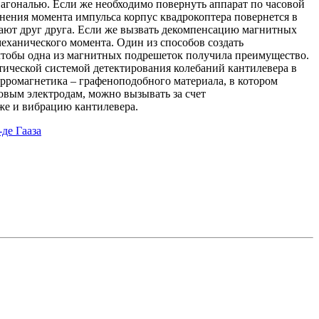
гональю. Если же необходимо повернуть аппарат по часовой
анения момента импульса корпус квадрокоптера повернется в
ют друг друга. Если же вызвать декомпенсацию магнитных
еханического момента. Один из способов создать
чтобы одна из магнитных подрешеток получила преимущество.
тической системой детектирования колебаний кантилевера в
ерромагнетика – графеноподобного материала, в котором
овым электродам, можно вызывать за счет
же и вибрацию кантилевера.
де Гааза