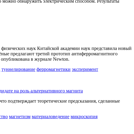
ую можно обнаружить электрическим способом. Результаты
 физических наук Китайской академии наук представила новый
ёные предлагают третий прототип антиферромагнитного
 опубликована в журнале Newton.
а
туннелирование
ферромагнетики
эксперимент
идате на роль альтернативного магнита
что подтверждает теоретические предсказания, сделанные
ство
магнетизм
материаловедение
микроскопия