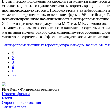
В статическом положении квадрокоптера моменты импульсов д
стрелке, то для этого нужно увеличить скорость вращения вин
противоположную сторону. Подобно этому в антиферромагнет
моментов подрешеток, то, вследствие эффекта Эйнштейна-де Г
некомпенсированную намагниченность в антиферромагнетике –
Учёные из физического факультета МГУ им. М.В. Ломоносова п
атомном силовом микроскопе, а сам кантилевер сделать из за
магнитный момент одного слоя компенсируется соседним слое
магнитоэлектрического эффекта периодическое изменение магн
антиферромагнетики
гетероструктура Ван-дер-Ваальса
МГУ
1
2
3
4
>
>>
PhysReal
• Физическая реальность
Новости физики
Блоги
Опросы и голосования
Таблица тегов