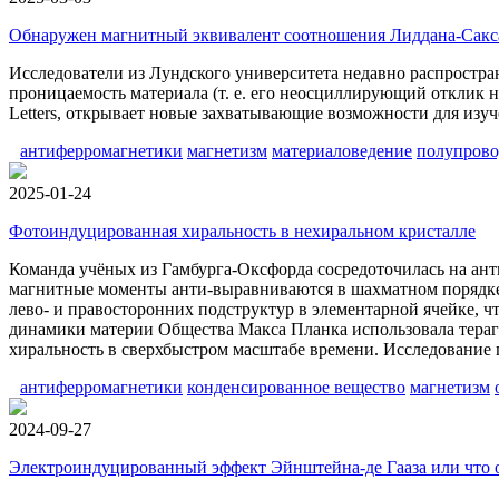
Обнаружен магнитный эквивалент соотношения Лиддана-Сакс
Исследователи из Лундского университета недавно распростра
проницаемость материала (т. е. его неосциллирующий отклик на
Letters, открывает новые захватывающие возможности для изу
антиферромагнетики
магнетизм
материаловедение
полупров
2025-01-24
Фотоиндуцированная хиральность в нехиральном кристалле
Команда учёных из Гамбурга-Оксфорда сосредоточилась на ан
магнитные моменты анти-выравниваются в шахматном порядке,
лево- и правосторонних подструктур в элементарной ячейке, ч
динамики материи Общества Макса Планка использовала тераге
хиральность в сверхбыстром масштабе времени. Исследование 
антиферромагнетики
конденсированное вещество
магнетизм
2024-09-27
Электроиндуцированный эффект Эйнштейна-де Гааза или что о