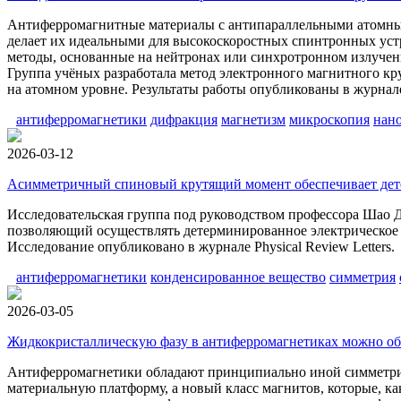
Антиферромагнитные материалы с антипараллельными атомны
делает их идеальными для высокоскоростных спинтронных уст
методы, основанные на нейтронах или синхротронном излучени
Группа учёных разработала метод электронного магнитного к
на атомном уровне. Результаты работы опубликованы в журнале
антиферромагнетики
дифракция
магнетизм
микроскопия
нан
2026-03-12
Асимметричный спиновый крутящий момент обеспечивает дет
Исследовательская группа под руководством профессора Шао 
позволяющий осуществлять детерминированное электрическое
Исследование опубликовано в журнале Physical Review Letters.
антиферромагнетики
конденсированное вещество
симметрия
2026-03-05
Жидкокристаллическую фазу в антиферромагнетиках можно об
Антиферромагнетики обладают принципиально иной симметрией
материальную платформу, а новый класс магнитов, которые, к