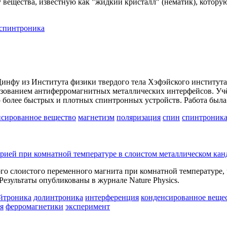
у вещества, известную как "жидкий кристалл" (нематик), котор
спинтроника
Динфу из Института физики твердого тела Хэфэйского института
ьзованием антиферромагнитных металлических интерфейсов. Уч
 более быстрых и плотных спинтронных устройств. Работа была
нсированное вещество
магнетизм
поляризация
спин
спинтроник
ией при комнатной температуре в слоистом металлическом канд
о слоистого переменного магнита при комнатной температуре, 
Результаты опубликованы в журнале Nature Physics.
йтроника
долинтроника
интерференция
конденсированное веще
я
ферромагнетики
эксперимент