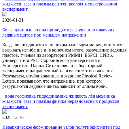
жидкости, газа и плазмы
рентген
реология
спектроскопия
эксперимент
2026-01-31
Более длинные волны приводят к разрушению плавучих
ледяных щитов при меньшем напряжении
Когда волны движутся по покрытым льдом морям, они могут
вызывать изгибание и, в конечном итоге, разрушение ледяных
пластов. Учёные из лаборатории PMMH, ESPCI, CNRS,
университета PSL, Сорбоннского университета и
Университета Париж-Сите провели лабораторный
эксперимент, направленный на изучение этого явления.
Результаты, опубликованные в журнале Physical Review
Letters, показывают, что напряжение, при котором
разрушаются ледяные щиты, зависит от длины волн.
вода
геофизика
гидродинамика
жидкость
лёд
механика
жидкости, газа и плазмы
физика неравновесных процессов
эксперимент
2025-12-16
Иерархическое формирование узлов полугибких нитей под