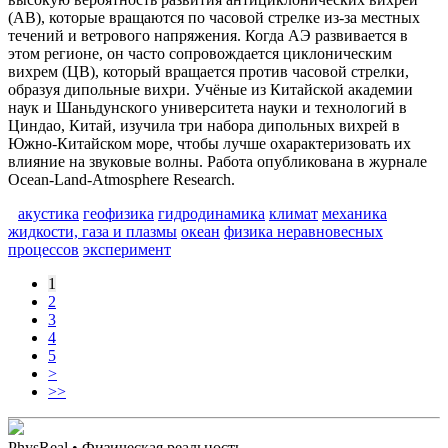
(АВ), которые вращаются по часовой стрелке из-за местных
течений и ветрового напряжения. Когда АЭ развивается в
этом регионе, он часто сопровождается циклоническим
вихрем (ЦВ), который вращается против часовой стрелки,
образуя дипольные вихри. Учёные из Китайской академии
наук и Шаньдунского университета науки и технологий в
Циндао, Китай, изучила три набора дипольных вихрей в
Южно-Китайском море, чтобы лучше охарактеризовать их
влияние на звуковые волны. Работа опубликована в журнале
Ocean-Land-Atmosphere Research.
акустика
геофизика
гидродинамика
климат
механика
жидкости, газа и плазмы
океан
физика неравновесных
процессов
эксперимент
1
2
3
4
5
>
>>
PhysReal
• Физическая реальность