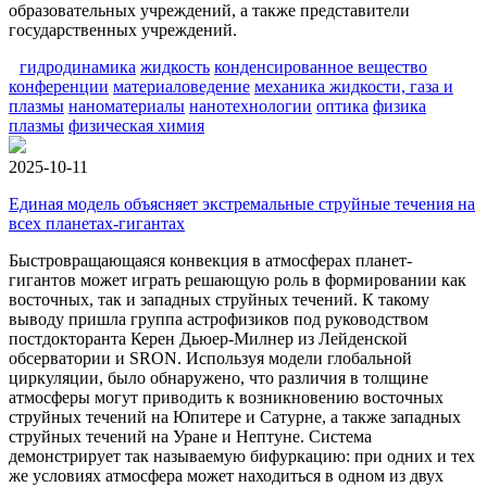
образовательных учреждений, а также представители
государственных учреждений.
гидродинамика
жидкость
конденсированное вещество
конференции
материаловедение
механика жидкости, газа и
плазмы
наноматериалы
нанотехнологии
оптика
физика
плазмы
физическая химия
2025-10-11
Единая модель объясняет экстремальные струйные течения на
всех планетах-гигантах
Быстровращающаяся конвекция в атмосферах планет-
гигантов может играть решающую роль в формировании как
восточных, так и западных струйных течений. К такому
выводу пришла группа астрофизиков под руководством
постдокторанта Керен Дьюер-Милнер из Лейденской
обсерватории и SRON. Используя модели глобальной
циркуляции, было обнаружено, что различия в толщине
атмосферы могут приводить к возникновению восточных
струйных течений на Юпитере и Сатурне, а также западных
струйных течений на Уране и Нептуне. Система
демонстрирует так называемую бифуркацию: при одних и тех
же условиях атмосфера может находиться в одном из двух