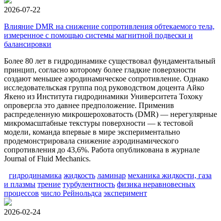
2026-07-22
Влияние DMR на снижение сопротивления обтекаемого тела,
измеренное с помощью системы магнитной подвески и
балансировки
Более 80 лет в гидродинамике существовал фундаментальный
принцип, согласно которому более гладкие поверхности
создают меньшее аэродинамическое сопротивление. Однако
исследовательская группа под руководством доцента Айко
Якено из Института гидродинамики Университета Тохоку
опровергла это давнее предположение. Применив
распределенную микрошероховатость (DMR) — нерегулярные
микромасштабные текстуры поверхности — к тестовой
модели, команда впервые в мире экспериментально
продемонстрировала снижение аэродинамического
сопротивления до 43,6%. Работа опубликована в журнале
Journal of Fluid Mechanics.
гидродинамика
жидкость
ламинар
механика жидкости, газа
и плазмы
трение
турбулентность
физика неравновесных
процессов
число Рейнольдса
эксперимент
2026-02-24