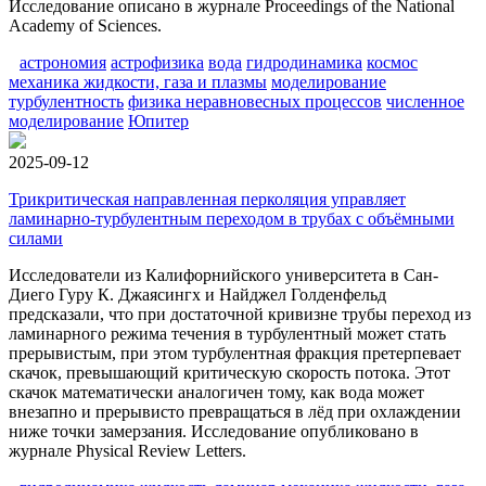
Исследование описано в журнале Proceedings of the National
Academy of Sciences.
астрономия
астрофизика
вода
гидродинамика
космос
механика жидкости, газа и плазмы
моделирование
турбулентность
физика неравновесных процессов
численное
моделирование
Юпитер
2025-09-12
Трикритическая направленная перколяция управляет
ламинарно-турбулентным переходом в трубах с объёмными
силами
Исследователи из Калифорнийского университета в Сан-
Диего Гуру К. Джаясингх и Найджел Голденфельд
предсказали, что при достаточной кривизне трубы переход из
ламинарного режима течения в турбулентный может стать
прерывистым, при этом турбулентная фракция претерпевает
скачок, превышающий критическую скорость потока. Этот
скачок математически аналогичен тому, как вода может
внезапно и прерывисто превращаться в лёд при охлаждении
ниже точки замерзания. Исследование опубликовано в
журнале Physical Review Letters.