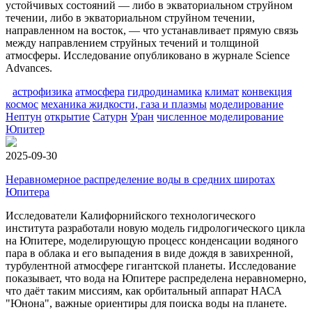
устойчивых состояний — либо в экваториальном струйном
течении, либо в экваториальном струйном течении,
направленном на восток, — что устанавливает прямую связь
между направлением струйных течений и толщиной
атмосферы. Исследование опубликовано в журнале Science
Advances.
астрофизика
атмосфера
гидродинамика
климат
конвекция
космос
механика жидкости, газа и плазмы
моделирование
Нептун
открытие
Сатурн
Уран
численное моделирование
Юпитер
2025-09-30
Неравномерное распределение воды в средних широтах
Юпитера
Исследователи Калифорнийского технологического
института разработали новую модель гидрологического цикла
на Юпитере, моделирующую процесс конденсации водяного
пара в облака и его выпадения в виде дождя в завихренной,
турбулентной атмосфере гигантской планеты. Исследование
показывает, что вода на Юпитере распределена неравномерно,
что даёт таким миссиям, как орбитальный аппарат НАСА
"Юнона", важные ориентиры для поиска воды на планете.