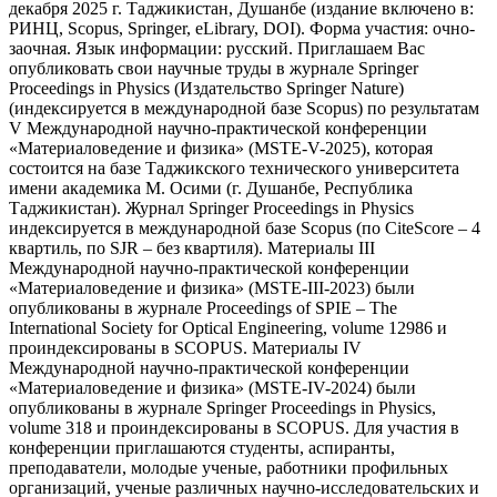
декабря 2025 г. Таджикистан, Душанбе (издание включено в:
РИНЦ, Scopus, Springer, eLibrary, DOI). Форма участия: очно-
заочная. Язык информации: русский. Приглашаем Вас
опубликовать свои научные труды в журнале Springer
Proceedings in Physics (Издательство Springer Nature)
(индексируется в международной базе Scopus) по результатам
V Международной научно-практической конференции
«Материаловедение и физика» (MSTE-V-2025), которая
состоится на базе Таджикского технического университета
имени академика М. Осими (г. Душанбе, Республика
Таджикистан). Журнал Springer Proceedings in Physics
индексируется в международной базе Scopus (по CiteScore – 4
квартиль, по SJR – без квартиля). Материалы III
Международной научно-практической конференции
«Материаловедение и физика» (MSTE-III-2023) были
опубликованы в журнале Proceedings of SPIE – The
International Society for Optical Engineering, volume 12986 и
проиндексированы в SCOPUS. Материалы IV
Международной научно-практической конференции
«Материаловедение и физика» (MSTE-IV-2024) были
опубликованы в журнале Springer Proceedings in Physics,
volume 318 и проиндексированы в SCOPUS. Для участия в
конференции приглашаются студенты, аспиранты,
преподаватели, молодые ученые, работники профильных
организаций, ученые различных научно-исследовательских и