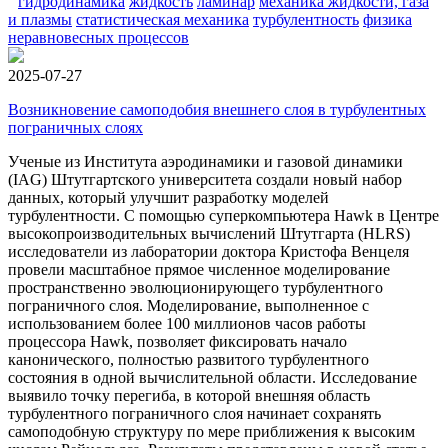
гидродинамика
жидкость
ламинар
механика жидкости, газа
и плазмы
статистическая механика
турбулентность
физика
неравновесных процессов
2025-07-27
Возникновение самоподобия внешнего слоя в турбулентных
пограничных слоях
Ученые из Института аэродинамики и газовой динамики
(IAG) Штутгартского университета создали новый набор
данных, который улучшит разработку моделей
турбулентности. С помощью суперкомпьютера Hawk в Центре
высокопроизводительных вычислений Штутгарта (HLRS)
исследователи из лаборатории доктора Кристофа Венцеля
провели масштабное прямое численное моделирование
пространственно эволюционирующего турбулентного
пограничного слоя. Моделирование, выполненное с
использованием более 100 миллионов часов работы
процессора Hawk, позволяет фиксировать начало
канонического, полностью развитого турбулентного
состояния в одной вычислительной области. Исследование
выявило точку перегиба, в которой внешняя область
турбулентного пограничного слоя начинает сохранять
самоподобную структуру по мере приближения к высоким