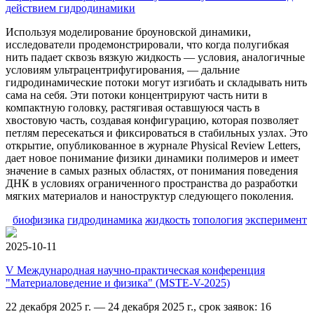
действием гидродинамики
Используя моделирование броуновской динамики,
исследователи продемонстрировали, что когда полугибкая
нить падает сквозь вязкую жидкость — условия, аналогичные
условиям ультрацентрифугирования, — дальние
гидродинамические потоки могут изгибать и складывать нить
сама на себя. Эти потоки концентрируют часть нити в
компактную головку, растягивая оставшуюся часть в
хвостовую часть, создавая конфигурацию, которая позволяет
петлям пересекаться и фиксироваться в стабильных узлах. Это
открытие, опубликованное в журнале Physical Review Letters,
дает новое понимание физики динамики полимеров и имеет
значение в самых разных областях, от понимания поведения
ДНК в условиях ограниченного пространства до разработки
мягких материалов и наноструктур следующего поколения.
биофизика
гидродинамика
жидкость
топология
эксперимент
2025-10-11
V Международная научно-практическая конференция
"Материаловедение и физика" (MSTE-V-2025)
22 декабря 2025 г. — 24 декабря 2025 г., срок заявок: 16