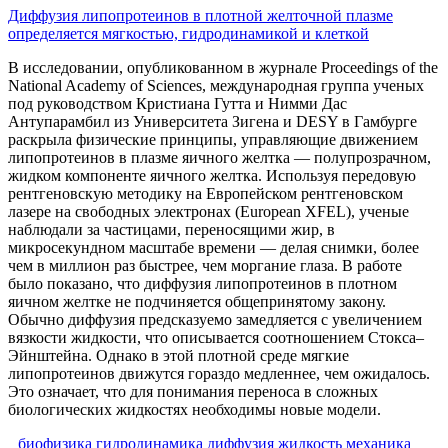
Диффузия липопротеинов в плотной желточной плазме
определяется мягкостью, гидродинамикой и клеткой
В исследовании, опубликованном в журнале Proceedings of the
National Academy of Sciences, международная группа ученых
под руководством Кристиана Гутта и Нимми Дас
Антупарамбил из Университета Зигена и DESY в Гамбурге
раскрыла физические принципы, управляющие движением
липопротеинов в плазме яичного желтка — полупрозрачном,
жидком компоненте яичного желтка. Используя передовую
рентгеновскую методику на Европейском рентгеновском
лазере на свободных электронах (European XFEL), ученые
наблюдали за частицами, переносящими жир, в
микросекундном масштабе времени — делая снимки, более
чем в миллион раз быстрее, чем моргание глаза. В работе
было показано, что диффузия липопротеинов в плотном
яичном желтке не подчиняется общепринятому закону.
Обычно диффузия предсказуемо замедляется с увеличением
вязкости жидкости, что описывается соотношением Стокса–
Эйнштейна. Однако в этой плотной среде мягкие
липопротеинов движутся гораздо медленнее, чем ожидалось.
Это означает, что для понимания переноса в сложных
биологических жидкостях необходимы новые модели.
биофизика
гидродинамика
диффузия
жидкость
механика