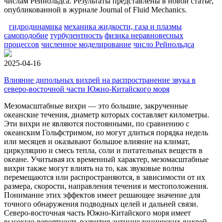
числам Рейнольдса. Результаты представлены в новой статье,
опубликованной в журнале Journal of Fluid Mechanics.
гидродинамика
механика жидкости, газа и плазмы
самоподобие
турбулентность
физика неравновесных
процессов
численное моделирование
число Рейнольдса
2025-04-16
Влияние дипольных вихрей на распространение звука в
северо-восточной части Южно-Китайского моря
Мезомасштабные вихри — это большие, закрученные
океанские течения, диаметр которых составляет километры.
Эти вихри не являются постоянными, по сравнению с
океанским Гольфстримом, но могут длиться порядка недель
или месяцев и оказывают большое влияние на климат,
циркуляцию и смесь тепла, соли и питательных веществ в
океане. Учитывая их временный характер, мезомасштабные
вихри также могут влиять на то, как звуковые волны
перемещаются или распространяются, в зависимости от их
размера, скорости, направления течения и местоположения.
Понимание этих эффектов имеет решающее значение для
точного обнаружения подводных целей и дальней связи.
Северо-восточная часть Южно-Китайского моря имеет
высокую вероятность развития антициклонических вихрей