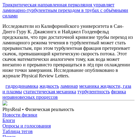
Трикритическая направленная перколяция управляет
ламинарно-турбулентным переходом в трубах с объёмными
силами
Исследователи из Калифорнийского университета в Сан-
Диего Гуру К. Джаясингх и Найджел Голденфельд
предсказали, что при достаточной кривизне трубы переход из
ламинарного режима течения в турбулентный может стать
прерывистым, при этом турбулентная фракция претерпевает
скачок, превышающий критическую скорость потока. Этот
скачок математически аналогичен тому, как вода может
внезапно и прерывисто превращаться в лёд при охлаждении
ниже точки замерзания. Исследование опубликовано в
журнале Physical Review Letters.
гидродинамика
жидкость
ламинар
механика жидкости, газа
и плазмы
статистическая механика
турбулентность
физика
неравновесных процессов
PhysReal
• Физическая реальность
Новости физики
Блоги
Опросы и голосования
Таблица тегов
Поиск