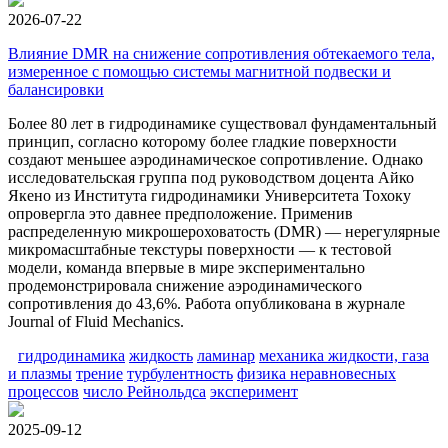
2026-07-22
Влияние DMR на снижение сопротивления обтекаемого тела,
измеренное с помощью системы магнитной подвески и
балансировки
Более 80 лет в гидродинамике существовал фундаментальный
принцип, согласно которому более гладкие поверхности
создают меньшее аэродинамическое сопротивление. Однако
исследовательская группа под руководством доцента Айко
Якено из Института гидродинамики Университета Тохоку
опровергла это давнее предположение. Применив
распределенную микрошероховатость (DMR) — нерегулярные
микромасштабные текстуры поверхности — к тестовой
модели, команда впервые в мире экспериментально
продемонстрировала снижение аэродинамического
сопротивления до 43,6%. Работа опубликована в журнале
Journal of Fluid Mechanics.
гидродинамика
жидкость
ламинар
механика жидкости, газа
и плазмы
трение
турбулентность
физика неравновесных
процессов
число Рейнольдса
эксперимент
2025-09-12