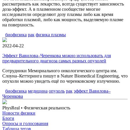
рассматривать как лекарство, всегда существует зависимость
доза-эффект. А в плазменном сообществе многие
исследователи определяют дозу плазмы либо как время
обработки плазмой, либо как мощность, выделяемую плазме
на поверхность.
биофизика
рак
физика плазмы
2022-04-22
Эффект Вавилова–Черенкова можно использовать для
предварительного диагноза самых разных опухолей
Сотрудники Мемориального онкологического центра им.
Слоуна–Кеттеринга пишут в Nature Biomedical Engineering, что
опухоли можно увидеть ещё по черенковскому излучению.
биофизика
медицина
опухоль
рак
эффект Вавилова–
Черенкова
PhysReal
• Физическая реальность
Новости физики
Блоги
Опросы и голосования
Таблица тегов