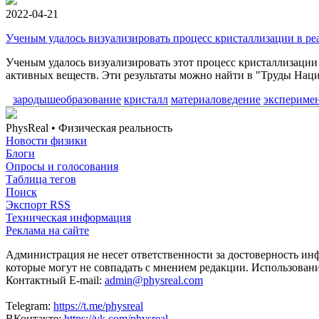
2022-04-21
Ученым удалось визуализировать процесс кристаллизации в р
Ученым удалось визуализировать этот процесс кристаллизации
активных веществ. Эти результаты можно найти в "Труды Нац
зародышеобразование
кристалл
материаловедение
экспериме
PhysReal
• Физическая реальность
Новости физики
Блоги
Опросы и голосования
Таблица тегов
Поиск
Экспорт RSS
Техническая информация
Реклама на сайте
Администрация не несет ответственности за достоверность ин
которые могут не совпадать с мнением редакции. Использован
Контактный E-mail:
admin@physreal.com
Telegram:
https://t.me/physreal
ВКонтакте:
https://vk.com/physreal