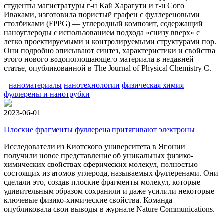
студенты магистратуры г-н Кай Харагути и г-н Сого
Иваками, изготовила пористый графен с фуллереновыми
столбиками (FPPG) — углеродный композит, содержащий
наноуглероды с использованием подхода «снизу вверх» с
легко проектируемыми и контролируемыми структурами пор.
Они подробно описывают синтез, характеристики и свойства
этого нового водопоглощающего материала в недавней
статье, опубликованной в The Journal of Physical Chemistry C.
наноматериалы
нанотехнологии
физическая химия
фуллерены и нанотрубки
2023-06-01
Плоские фрагменты фуллерена притягивают электроны
Исследователи из Киотского университета в Японии
получили новое представление об уникальных физико-
химических свойствах сферических молекул, полностью
состоящих из атомов углерода, называемых фуллеренами. Они
сделали это, создав плоские фрагменты молекул, которые
удивительным образом сохранили и даже усилили некоторые
ключевые физико-химические свойства. Команда
опубликовала свои выводы в журнале Nature Communications.