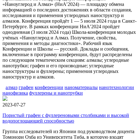
«Наноуглерод и Алмаз» (НиА’2024) — площадку обмена
информацией о последних достижениях в области создания,
исследования и применения углеродных наноструктур и
алмазов. Конференция пройдёт 1 — 5 июля 2024 года в Санкт-
Петербурге. В рамках конференции НиА’2024 пройдет
однодневная (3 июля 2024 года) Школа-конференция молодых
учёных «Наноуглерод и Алмаз. Получение, свойства,
применения и методы диагностики». Рабочий язык
Конференции и Школы — русский. Доклады и сообщения,
включенные в программу конференции, будут распределены
по следующим тематическим секциям: алмазы; углеродные
нанотрубки; графен и его производные; углеродные
наноструктуры и фуллерены; применения углеродных
наноструктур и алмазов.
алмаз
графен
конференции
наноматериалы
нанотехнологии
нанофизика
фуллерены и нанотрубки
2023-07-27
Пористый графен с фуллереновыми столбиками и высокой
водопоглощающей способностью
Группа исследователей из Японии под руководством доцента
Томонори Охба из Университета Тиба, в которую входят