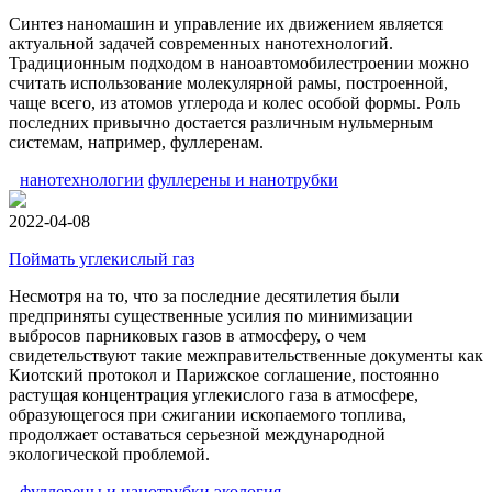
Синтез наномашин и управление их движением является
актуальной задачей современных нанотехнологий.
Традиционным подходом в наноавтомобилестроении можно
считать использование молекулярной рамы, построенной,
чаще всего, из атомов углерода и колес особой формы. Роль
последних привычно достается различным нульмерным
системам, например, фуллеренам.
нанотехнологии
фуллерены и нанотрубки
2022-04-08
Поймать углекислый газ
Несмотря на то, что за последние десятилетия были
предприняты существенные усилия по минимизации
выбросов парниковых газов в атмосферу, о чем
свидетельствуют такие межправительственные документы как
Киотский протокол и Парижское соглашение, постоянно
растущая концентрация углекислого газа в атмосфере,
образующегося при сжигании ископаемого топлива,
продолжает оставаться серьезной международной
экологической проблемой.
фуллерены и нанотрубки
экология