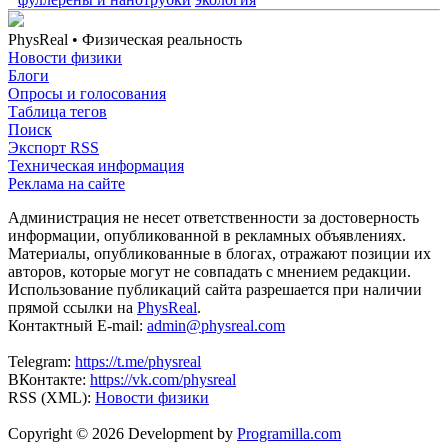
PhysReal
• Физическая реальность
Новости физики
Блоги
Опросы и голосования
Таблица тегов
Поиск
Экспорт RSS
Техническая информация
Реклама на сайте
Администрация не несет ответственности за достоверность
информации, опубликованной в рекламных объявлениях.
Материалы, опубликованные в блогах, отражают позиции их
авторов, которые могут не совпадать с мнением редакции.
Использование публикаций сайта разрешается при наличии
прямой ссылки на
PhysReal
.
Контактный E-mail:
admin@physreal.com
Telegram:
https://t.me/physreal
ВКонтакте:
https://vk.com/physreal
RSS (XML):
Новости физики
Copyright © 2026 Development by
Programilla.com