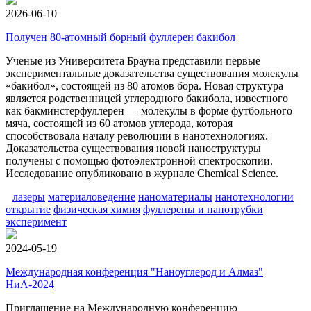
2026-06-10
Получен 80-атомный борный фуллерен бакибол
Ученые из Университета Брауна представили первые
экспериментальные доказательства существования молекулы
«бакибол», состоящей из 80 атомов бора. Новая структура
является родственницей углеродного бакибола, известного
как бакминстерфуллерен — молекулы в форме футбольного
мяча, состоящей из 60 атомов углерода, которая
способствовала началу революции в нанотехнологиях.
Доказательства существования новой наноструктуры
получены с помощью фотоэлектронной спектроскопии.
Исследование опубликовано в журнале Chemical Science.
лазеры
материаловедение
наноматериалы
нанотехнологии
открытие
физическая химия
фуллерены и нанотрубки
эксперимент
2024-05-19
Международная конференция "Наноуглерод и Алмаз"
НиА-2024
Приглашение на Международную конференцию