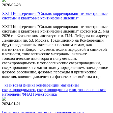
2026-02-28
XXIII Конференция "Сильно коррелированные электронные
системы и квантовые критические явления"
XXIII Конференция "Сильно коррелированные электронные
системы и квантовые критические явления" состоится 21 мая
2026 г. в Физическом институте им. П.Н. Лебедева по адресу:
Ленинский пр. 53, Москва. Традиционно на Конференции
будут представлены материалы по таким темам, как
магнитные и Кондо - системы, волны зарядовой и спиновой
плотности, топологические материалы, включая:
топологические изоляторы и полуметаллы,
сверхпроводимость и топологические сверхпроводники,
сверхпроводники с магнитным упорядочением, электронное
фазовое расслоение, фазовые переходы и критические
явления, влияние давления на физические свойства и пр.
квантовая физика
конференции
магнетизм
сверхпроводимость
сверхпроводники
спин
топологические
материалы
ФИАН
электроника
2024-01-21
Гиперзвук исправит дефекты полупроводников