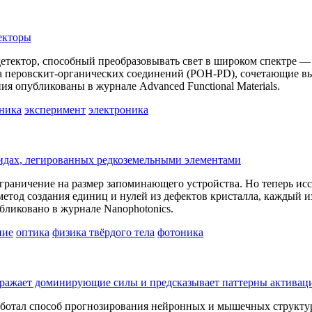
екторы
етектор, способный преобразовывать свет в широком спектре —
да перовскит-органических соединений (POH-PD), сочетающие в
я опубликованы в журнале Advanced Functional Materials.
ника
эксперимент
электроника
сидах, легированных редкоземельными элементами
 ограничение на размер запоминающего устройства. Но теперь 
тод создания единиц и нулей из дефектов кристалла, каждый из
ликовано в журнале Nanophotonics.
ние
оптика
физика твёрдого тела
фотоника
тражает доминирующие силы и предсказывает паттерны актива
ботал способ прогнозирования нейронных и мышечных структу