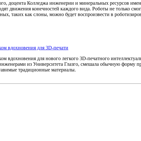
го, доцента Колледжа инженерии и минеральных ресурсов име
одят движения конечностей каждого вида. Роботы не только см
ых, таких как слоны, можно будет воспроизвести в роботизиро
ом вдохновения для 3D-печати
м вдохновения для нового легкого 3D-печатного интеллектуаль
 инженерами из Университета Глазго, смешала обычную форму 
ставимые традиционные материалы.