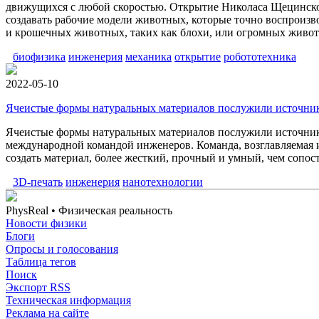
движущихся с любой скоростью. Открытие Николаса Щецинско
создавать рабочие модели животных, которые точно воспроизв
и крошечных животных, таких как блохи, или огромных животн
биофизика
инженерия
механика
открытие
робототехника
2022-05-10
Ячеистые формы натуральных материалов послужили источник
Ячеистые формы натуральных материалов послужили источнико
международной командой инженеров. Команда, возглавляемая
создать материал, более жесткий, прочный и умный, чем сопо
3D-печать
инженерия
нанотехнологии
PhysReal
• Физическая реальность
Новости физики
Блоги
Опросы и голосования
Таблица тегов
Поиск
Экспорт RSS
Техническая информация
Реклама на сайте