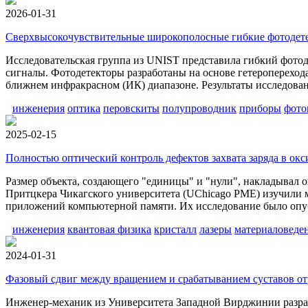
2026-01-31
Сверхвысокочувствительные широкополосные гибкие фотодет
Исследовательская группа из UNIST представила гибкий фотод
сигналы. Фотодетекторы разработаны на основе гетероперехо
ближнем инфракрасном (ИК) диапазоне. Результаты исследовани
инженерия
оптика
перовскиты
полупроводник
приборы
фото
2025-02-15
Полностью оптический контроль дефектов захвата заряда в ок
Размер объекта, создающего "единицы" и "нули", накладывал
Притцкера Чикагского университета (UChicago PME) изучили ме
приложений компьютерной памяти. Их исследование было опуб
инженерия
квантовая физика
кристалл
лазеры
материаловеде
2024-01-31
Фазовый сдвиг между вращением и срабатыванием суставов о
Инженер-механик из Университета Западной Вирджинии разра