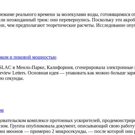
режиме реального времени за молекулами воды, готовящимися о
ли неожиданный трюк: они перевернулись. Поскольку эти акро
и, чем предполагают теоретические расчеты. Исследование опуб
оком и пиковой мощностью
SLAC в Менло-Парке, Калифорния, сгенерировала электронные 
Review Letters. Основная идея — упаковать как можно больше з
ую секунды.
ом
овательском комплексе протонных ускорителей, продемонстрир
ом. Группа опубликовала документ, описывающий свою работу н
ни мюонов — примерно 2 микросекунды, — после которой они р