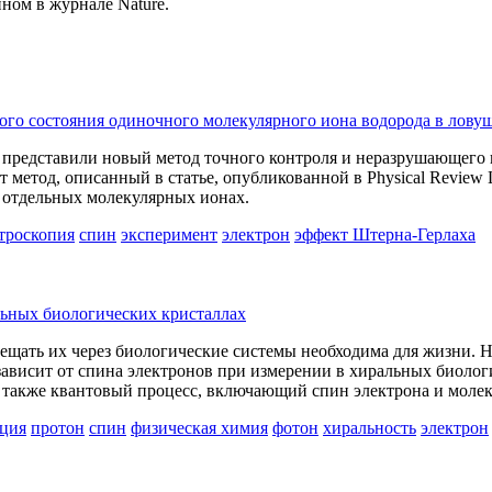
ном в журнале Nature.
го состояния одиночного молекулярного иона водорода в лову
представили новый метод точного контроля и неразрушающего 
 метод, описанный в статье, опубликованной в Physical Review 
 отдельных молекулярных ионах.
троскопия
спин
эксперимент
электрон
эффект Штерна-Герлаха
льных биологических кристаллах
ать их через биологические системы необходима для жизни. Ново
зависит от спина электронов при измерении в хиральных биолог
о также квантовый процесс, включающий спин электрона и моле
ация
протон
спин
физическая химия
фотон
хиральность
электрон