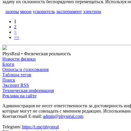
задачу их склонность беспорядочно перемещаться. Используя 
лазеры
мюон
ускоритель
эксперимент
электрон
1
2
>
>>
PhysReal
• Физическая реальность
Новости физики
Блоги
Опросы и голосования
Таблица тегов
Поиск
Экспорт RSS
Техническая информация
Реклама на сайте
Администрация не несет ответственности за достоверность ин
которые могут не совпадать с мнением редакции. Использован
Контактный E-mail:
admin@physreal.com
Telegram:
https://t.me/physreal