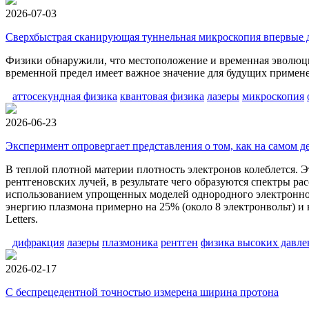
2026-07-03
Сверхбыстрая сканирующая туннельная микроскопия впервые д
Физики обнаружили, что местоположение и временная эволюци
временной предел имеет важное значение для будущих применен
аттосекундная физика
квантовая физика
лазеры
микроскопия
2026-06-23
Эксперимент опровергает представления о том, как на самом д
В теплой плотной материи плотность электронов колеблется.
рентгеновских лучей, в результате чего образуются спектры р
использованием упрощенных моделей однородного электронног
энергию плазмона примерно на 25% (около 8 электронвольт) и
Letters.
дифракция
лазеры
плазмоника
рентген
физика высоких давл
2026-02-17
С беспрецедентной точностью измерена ширина протона