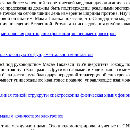
ся наиболее успешной теоретической моделью для описания вза
, её предсказания должны быть подтверждены реальными экспер
ое точное на сегодняшний день измерение ширины протона. Изуч
нтовой оптики им. Макса Планка показали, что Стандартная мод
ия поведения Вселенной. Результаты исследования опубликован
метрология
протон
спектроскопия
эксперимент
электрон
ллах квантуются фундаментальной константой
ct под руководством Масаэ Такахаси из Университета Тохоку, по
остоянную Больцмана. Другими словами, в ходе каждого взаимо
была достигнута благодаря передовой терагерцовой спектроскоп
рывает универсальное квантовое правило, управляющее взаимод
оянная тонкой струкруты
спектроскопия
физическая химия
фоно
 малым количеством электронов
твие между частицами. Это продемонстрировали ученые из CNRS и