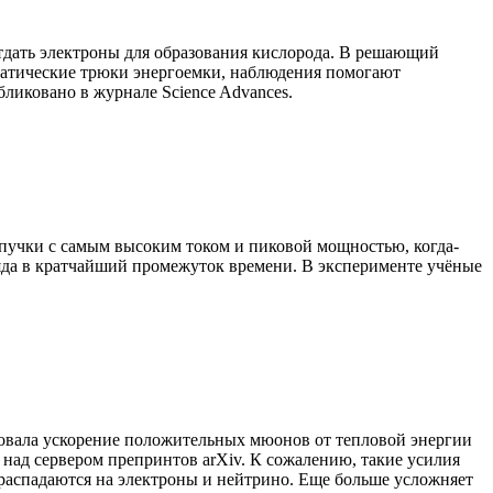
тдать электроны для образования кислорода. В решающий
батические трюки энергоемки, наблюдения помогают
ликовано в журнале Science Advances.
пучки с самым высоким током и пиковой мощностью, когда-
аряда в кратчайший промежуток времени. В эксперименте учёные
овала ускорение положительных мюонов от тепловой энергии
ад сервером препринтов arXiv. К сожалению, такие усилия
аспадаются на электроны и нейтрино. Еще больше усложняет