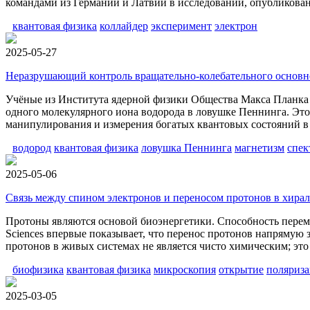
командами из Германии и Латвии в исследовании, опубликован
квантовая физика
коллайдер
эксперимент
электрон
2025-05-27
Неразрушающий контроль вращательно-колебательного основно
Учёные из Института ядерной физики Общества Макса Планка 
одного молекулярного иона водорода в ловушке Пеннинга. Этот
манипулирования и измерения богатых квантовых состояний в
водород
квантовая физика
ловушка Пеннинга
магнетизм
спек
2025-05-06
Связь между спином электронов и переносом протонов в хира
Протоны являются основой биоэнергетики. Способность перемещ
Sciences впервые показывает, что перенос протонов напрямую 
протонов в живых системах не является чисто химическим; эт
биофизика
квантовая физика
микроскопия
открытие
поляриз
2025-03-05