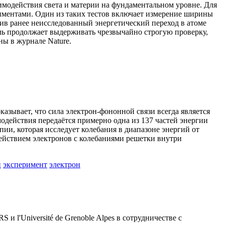
имодействия света и материи на фундаментальном уровне. Для
иментами. Один из таких тестов включает измерение ширины
ив ранее неисследованный энергетический переход в атоме
ель продолжает выдерживать чрезвычайно строгую проверку,
ы в журнале Nature.
казывает, что сила электрон-фононной связи всегда является
действия передаётся примерно одна из 137 частей энергии
ии, которая исследует колебания в диапазоне энергий от
ействием электронов с колебаниями решетки внутри
н
эксперимент
электрон
 l'Université de Grenoble Alpes в сотрудничестве с