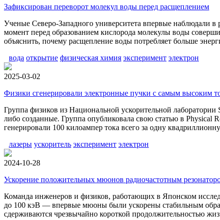
Зафиксирован переворот молекул воды перед расщеплением
Ученые Северо-Западного университета впервые наблюдали в 
момент перед образованием кислорода молекулы воды соверши
объяснить, почему расщепление воды потребляет больше энерги
вода
открытие
физическая химия
эксперимент
электрон
2025-03-02
Физики сгенерировали электронные пучки с самым высоким т
Группа физиков из Национальной ускорительной лаборатории 
либо созданные. Группа опубликовала свою статью в Physical 
генерировали 100 килоампер тока всего за одну квадриллионн
лазеры
ускоритель
эксперимент
электрон
2024-10-28
Ускорение положительных мюонов радиочастотным резонатор
Команда инженеров и физиков, работающих в Японском исслед
до 100 кэВ — впервые мюоны были ускорены стабильным образ
сдерживаются чрезвычайно короткой продолжительностью жиз