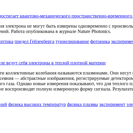
остигает квантово-механического пространственно-временного
я электрона не могут быть измерены одновременно с произволь
ий. Работа опубликована в журнале Nature Photonics.
оптика
предел Гейзенберга
туннелирование
фотоника
экспериме
еле ведут себя электроны в теплой плотной материи
 Эти коллективные колебания называются плазмонами. Они нес
ассеяния — абстрактные изображения, регистрируемые детекторо
о газа. Однако новые измерения показывают, что для теплого 
 не воспроизводят полную измеренную форму сигнала. Результат
ений
физика высоких температур
физика плазмы
эксперимент
эл