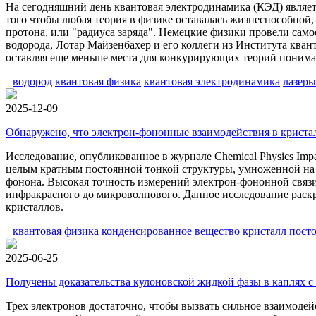
На сегодняшний день квантовая электродинамика (КЭД) являет
того чтобы любая теория в физике оставалась жизнеспособной
протона, или "радиуса заряда". Немецкие физики провели сам
водорода, Лотар Майзенбахер и его коллеги из Института ква
оставляя еще меньше места для конкурирующих теорий пониман
водород
квантовая физика
квантовая электродинамика
лазеры
2025-12-09
Обнаружено, что электрон-фононные взаимодействия в криста
Исследование, опубликованное в журнале Chemical Physics Impa
целым кратным постоянной тонкой структуры, умноженной на п
фонона. Высокая точность измерений электрон-фононной связи 
инфракрасного до микроволнового. Данное исследование раск
кристаллов.
квантовая физика
конденсированное вещество
кристалл
пост
2025-06-25
Получены доказательства кулоновской жидкой фазы в каплях с
Трех электронов достаточно, чтобы вызвать сильное взаимодейс