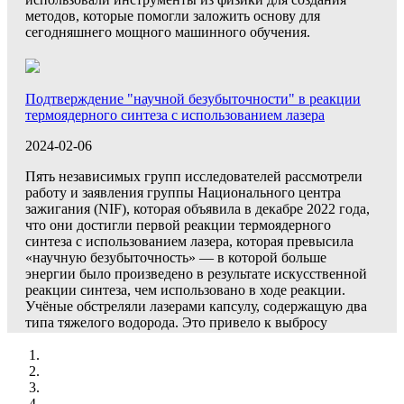
методов, которые помогли заложить основу для
сегодняшнего мощного машинного обучения.
Подтверждение "научной безубыточности" в реакции
термоядерного синтеза с использованием лазера
2024-02-06
Пять независимых групп исследователей рассмотрели
работу и заявления группы Национального центра
зажигания (NIF), которая объявила в декабре 2022 года,
что они достигли первой реакции термоядерного
синтеза с использованием лазера, которая превысила
«научную безубыточность» — в которой больше
энергии было произведено в результате искусственной
реакции синтеза, чем использовано в ходе реакции.
Учёные обстреляли лазерами капсулу, содержащую два
типа тяжелого водорода. Это привело к выбросу
рентгеновских лучей, что запустило процесс
термоядерного синтеза. В эксперименте было
использовано 2,05 мегаджоуля энергии для питания
лазеров и измерено 3,15 мегаджоуля энергии реакции
термоядерного синтеза. Во время эксперимента