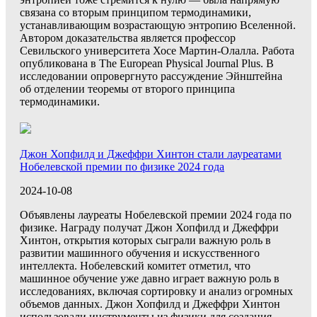
связана со вторым принципом термодинамики,
устанавливающим возрастающую энтропию Вселенной.
Автором доказательства является профессор
Севильского университета Хосе Мартин-Олалла. Работа
опубликована в The European Physical Journal Plus. В
исследовании опровергнуто рассуждение Эйнштейна
об отделении теоремы от второго принципа
термодинамики.
Джон Хопфилд и Джеффри Хинтон стали лауреатами
Нобелевской премии по физике 2024 года
2024-10-08
Объявлены лауреаты Нобелевской премии 2024 года по
физике. Награду получат Джон Хопфилд и Джеффри
Хинтон, открытия которых сыграли важную роль в
развитии машинного обучения и искусственного
интеллекта. Нобелевский комитет отметил, что
машинное обучение уже давно играет важную роль в
исследованиях, включая сортировку и анализ огромных
объемов данных. Джон Хопфилд и Джеффри Хинтон
использовали инструменты из физики для создания