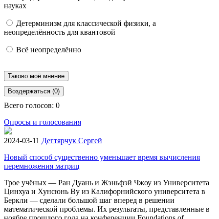
науках
Детерминизм для классической физики, а
неопределённость для квантовой
Всё неопределённо
Таково моё мнение
Воздержаться (0)
Всего голосов:
0
Опросы и голосования
2024-03-11
Дегтярчук Сергей
Новый способ существенно уменьшает время вычисления
перемножения матриц
Трое учёных — Ран Дуань и Жэньфэй Чжоу из Университета
Цинхуа и Хунсюнь Ву из Калифорнийского университета в
Беркли — сделали большой шаг вперед в решении
математической проблемы. Их результаты, представленные в
ноябре прошлого года на конференции Foundations of