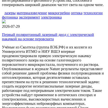
интегрированного фотонного устройства, способного
генерировать широкий диапазон частот света на одном чипе.
лазеры
материаловедение
микрогребни
оптика
технологии
фотоника
эксперимент
электроника
2026-07-29
Первый поляритонный лазерный диод с электрической
накачкой на основе перовскита
Учёные из Сколтеха (группа ВЭБ.РФ) и их коллеги из
Университета ИТМО и НИУ ВШЭ впервые
продемонстрировали прямую электрическую накачку
поляритонного лазера на основе галогенидного
перовскитного микрокристалла, полученного из раствора.
Опубликованные в журнале Nature результаты представляют
собой решение давней проблемы физики полупроводников и
оптоэлектроники, которая десятилетиями оставалась
препятствием на пути к решению технологической задачи:
создать недорогие неэпитаксиальные лазерные диоды,
работающие под непрерывным электрическим током. Такие
устройства найдут применение в оптических сенсорах и
спектроскопии, высокоскоростных вычислениях и
энергоэффективных нейроморфных компьютерах.
Исследование было поддержано программой Clover,