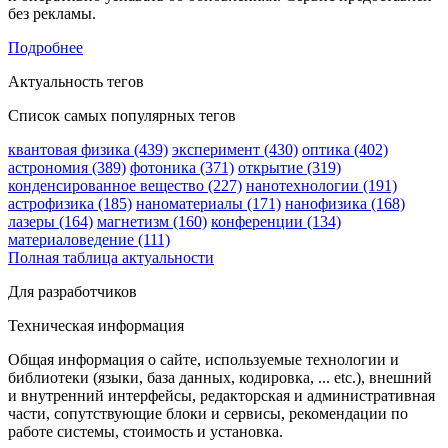
без рекламы.
Подробнее
Актуальность тегов
Список самых популярных тегов
квантовая физика (439)
эксперимент (430)
оптика (402)
астрономия (389)
фотоника (371)
открытие (319)
конденсированное вещество (227)
нанотехнологии (191)
астрофизика (185)
наноматериалы (171)
нанофизика (168)
лазеры (164)
магнетизм (160)
конференции (134)
материаловедение (111)
Полная таблица актуальности
Для разработчиков
Техническая информация
Общая информация о сайте, используемые технологии и
библиотеки (языки, база данных, кодировка, ... etc.), внешний
и внутренний интерфейсы, редакторская и административная
части, сопутствующие блоки и сервисы, рекомендации по
работе системы, стоимость и установка.