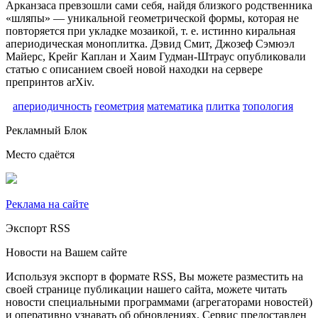
Арканзаса превзошли сами себя, найдя близкого родственника
«шляпы» — уникальной геометрической формы, которая не
повторяется при укладке мозаикой, т. е. истинно киральная
апериодическая моноплитка. Дэвид Смит, Джозеф Сэмюэл
Майерс, Крейг Каплан и Хаим Гудман-Штраус опубликовали
статью с описанием своей новой находки на сервере
препринтов arXiv.
апериодичность
геометрия
математика
плитка
топология
Рекламный Блок
Место сдаётся
Реклама на сайте
Экспорт RSS
Новости на Вашем сайте
Используя экспорт в формате RSS, Вы можете разместить на
своей странице публикации нашего сайта, можете читать
новости специальными программами (агрегаторами новостей)
и оперативно узнавать об обновлениях. Сервис предоставлен