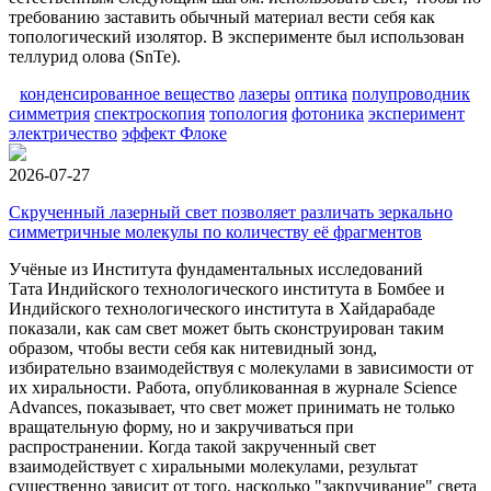
требованию заставить обычный материал вести себя как
топологический изолятор. В эксперименте был использован
теллурид олова (SnTe).
конденсированное вещество
лазеры
оптика
полупроводник
симметрия
спектроскопия
топология
фотоника
эксперимент
электричество
эффект Флоке
2026-07-27
Скрученный лазерный свет позволяет различать зеркально
симметричные молекулы по количеству её фрагментов
Учёные из Института фундаментальных исследований
Тата Индийского технологического института в Бомбее и
Индийского технологического института в Хайдарабаде
показали, как сам свет может быть сконструирован таким
образом, чтобы вести себя как нитевидный зонд,
избирательно взаимодействуя с молекулами в зависимости от
их хиральности. Работа, опубликованная в журнале Science
Advances, показывает, что свет может принимать не только
вращательную форму, но и закручиваться при
распространении. Когда такой закрученный свет
взаимодействует с хиральными молекулами, результат
существенно зависит от того, насколько "закручивание" света