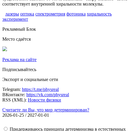
соответствует внутренней хиральности молекулы.
лазеры
оптика
спектрометрия
фотоника
хиральность
эксперимент
Рекламный Блок
Место сдаётся
Реклама на сайте
Подписывайтесь
Экспорт и социальные сети
Telegram:
https://t.me/physreal
ВКонтакте:
https://vk.com/physreal
RSS (XML):
Новости физики
Считаете ли Вы, что мир детерминирован?
2026-01-25 / 2027-01-01
Придерживаюсь принципа детерминизма в естественных