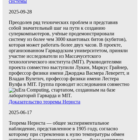
системы
2025-09-28
Преодолев ряд технических проблем и представив
собой значительный шаг на пути к созданию
суперкомпьютеров, учёные продемонстрировали
систему из более чем 3000 квантовых битов (кубитов),
которая может работать более двух часов. В проекте,
организованном Гарвардским университетом, приняли
участие исследователи из Массачусетского
технологического института (MIT). Руководителями
проекта совместно выступили Лукин, Маркус Грайнер,
профессор физики имени Джорджа Васмера Леверетт, и
Владан Вулетич, профессор физики имени Лестера
Вулфа в MIT. Группа проводит исследования совместно
с QuEra Computing, стартапом, созданным на базе
лабораторий Гарварда и MIT.
Доказательство теоремы Нернста
2025-06-17
Теорема Нернста — общее экспериментальное
наблюдение, представленное в 1905 году, согласно
которому при стремлении к нулю температуры обмен
энтропией тоже стремится к нулю — была напрямую