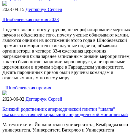
2023-09-15
Дегтярчук Сергей
Шнобелевская премия 2023
Подсчет волос в носу у трупов, перепрофилирование мертвых
пауков и объяснение того, почему ученые облизывают камни,
являются одними из достижений этого года в Шнобелевской
премии за юмористические научные подвиги, объявили
организаторы в четверг. 33-я ежегодная церемония
награждения была заранее записанным онлайн-мероприятием,
как это было после пандемии коронавируса, а не прошлыми
церемониями в прямом эфире в Гарвардском университете.
Десять пародийных призов были вручены командам и
отдельным лицам по всему миру.
Шнобелевская премия
2023-06-02
Дегтярчук Сергей
Близкий родственник апериодической плитки "шляпа"
оказался настоящей киральной апериодической моноплиткой
Математики из Йоркширского университета, Кембриджского
университета, Университета Ватерлоо и Университета