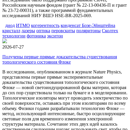
Российским научным фондом (грант № 22-13-00436-П и грант
№ 23-72-00031), а также программой фундаментальных
исследований НИУ ВШЭ HSE-BR-2025-069.
диод
ИТМО
когерентность
конденсат Бозе-Эйнштейна
кристалл
лазеры
оптика
перовскиты
поляритоны
Сколтех
технологии
фотоника
экситон
2026-07-27
Получены первые прямые доказательства существования
топологического состояния Флоке
В исследовании, опубликованном в журнале Nature Physics,
представлены первые прямые экспериментальные
доказательства существования топологического состояния
Флоке — новой светоиндуцированной фазы материи, которая
до сих пор существовала только на бумаге и в моделировании.
Топологические изоляторы могут проводить электричество по
своей поверхности, оставаясь при этом изоляторами по всему
объему. Физики годами разрабатывали технологию Флоке —
метод, использующий интенсивные, быстро осциллирующие
световые поля для временного изменения электронной
структуры материала. Сочетание этих двух идей казалось
естественным следующим шагом: использовать свет, чтобы по