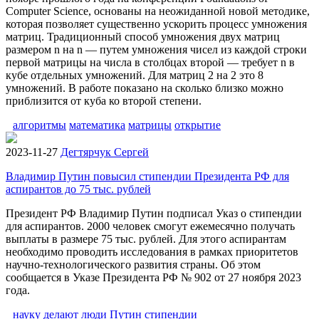
Computer Science, основаны на неожиданной новой методике,
которая позволяет существенно ускорить процесс умножения
матриц. Традиционный способ умножения двух матриц
размером n на n — путем умножения чисел из каждой строки
первой матрицы на числа в столбцах второй — требует n в
кубе отдельных умножений. Для матриц 2 на 2 это 8
умножений. В работе показано на сколько близко можно
приблизится от куба ко второй степени.
алгоритмы
математика
матрицы
открытие
2023-11-27
Дегтярчук Сергей
Владимир Путин повысил стипендии Президента РФ для
аспирантов до 75 тыс. рублей
Президент РФ Владимир Путин подписал Указ о стипендии
для аспирантов. 2000 человек смогут ежемесячно получать
выплаты в размере 75 тыс. рублей. Для этого аспирантам
необходимо проводить исследования в рамках приоритетов
научно-технологического развития страны. Об этом
сообщается в Указе Президента РФ № 902 от 27 ноября 2023
года.
науку делают люди
Путин
стипендии