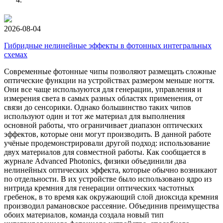
материал в капсуле был неожиданно перегрет за счет
энергии реакции термоядерного синтеза до энергий,
превышающих ту, которую дают лазеры.
2026-08-04
Гибридные нелинейные эффекты в фотонных интегральных
схемах
Современные фотонные чипы позволяют размещать сложные
оптические функции на устройствах размером меньше ногтя.
Они все чаще используются для генерации, управления и
измерения света в самых разных областях применения, от
связи до сенсорики. Однако большинство таких чипов
используют один и тот же материал для выполнения
основной работы, что ограничивает диапазон оптических
эффектов, которые они могут производить. В данной работе
учёные продемонстрировали другой подход: использование
двух материалов для совместной работы. Как сообщается в
журнале Advanced Photonics, физики объединили два
нелинейных оптических эффекта, которые обычно возникают
по отдельности. В их устройстве было использовано ядро из
нитрида кремния для генерации оптических частотных
гребенок, в то время как окружающий слой диоксида кремния
производил рамановское рассеяние. Объединив преимущества
обоих материалов, команда создала новый тип